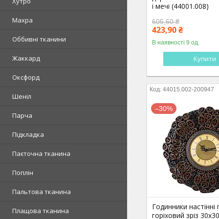
Хутро
і мечі (44001.008)
Махра
605,60 ₴
423,90 ₴
Оббивні тканини
В наявності 9 од.
Жаккард
Купити
Оксфорд
44015.002-200947
Шеніл
–30%
Парча
Підкладка
Паєточна тканина
Поплін
Пальтова тканина
Годинники настінні 
Плащова тканина
горіховий зріз 30х3