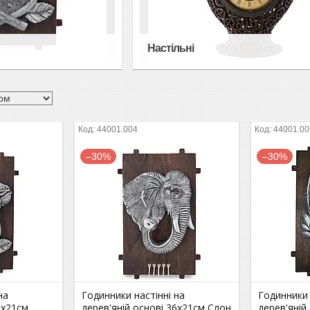
Настільні
44001.004
44001.00
–30%
–30%
на
Годинники настінні на
Годинники 
6х21см
дерев'яній основі 36х21см Слон
дерев'яній