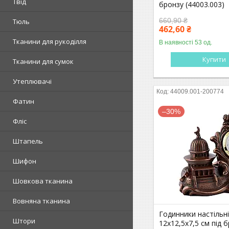
Твід
бронзу (44003.003)
660,90 ₴
Тюль
462,60 ₴
Тканини для рукоділля
В наявності 53 од.
Купити
Тканини для сумок
Утеплювачі
44009.001-200774
Фатин
–30%
Фліс
Штапель
Шифон
Шовкова тканина
Вовняна тканина
Годинники настільн
Штори
12х12,5х7,5 см під 