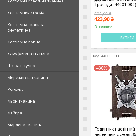
Костюмна класична тканина
Троянди (44001.002
Костюмний стрейч
605,60 ₴
423,90 ₴
Костюмна тканина
В наявності
синтетична
Купити
Костюмна вовна
Камуфляжна тканина
44001.008
Шкіра штучна
–30%
Мереживна тканина
Рогожка
Льон тканина
Лайкра
Марлева тканина
Годинник настінний
дерев'яній основі 