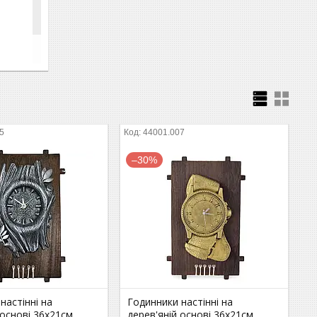
5
44001.007
–30%
настінні на
Годинники настінні на
 основі 36х21см
дерев'яній основі 36х21см