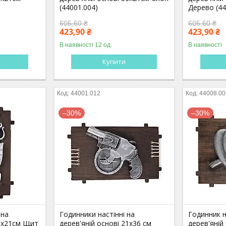
)
(44001.004)
Дерево (44
605,60 ₴
605,60 ₴
423,90 ₴
423,90 ₴
В наявності 12 од.
В наявності
Купити
44001.012
44008.00
–30%
–30%
 на
Годинники настінні на
Годинник н
36x21см Щит
дерев'яній основі 21х36 см
дерев'яній