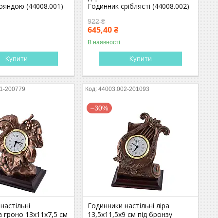
ояндою (44008.001)
Годинник сріблясті (44008.002)
922 ₴
645,40 ₴
В наявності
Купити
Купити
1-200779
44003.002-201093
–30%
настільні
Годинники настільні ліра
 гроно 13х11х7,5 см
13,5х11,5х9 см під бронзу