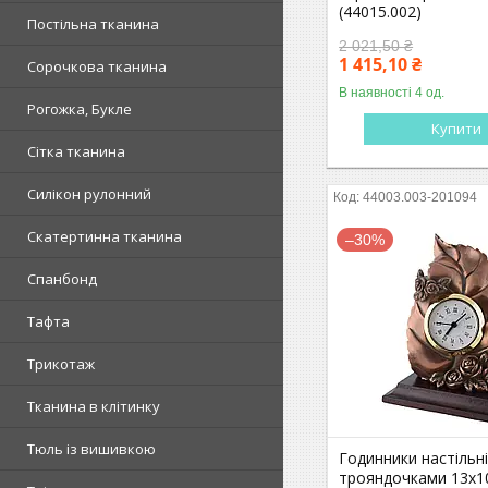
(44015.002)
Постільна тканина
2 021,50 ₴
1 415,10 ₴
Сорочкова тканина
В наявності 4 од.
Рогожка, Букле
Купити
Сітка тканина
Силікон рулонний
44003.003-201094
Скатертинна тканина
–30%
Спанбонд
Тафта
Трикотаж
Тканина в клітинку
Тюль із вишивкою
Годинники настільні
трояндочками 13х10