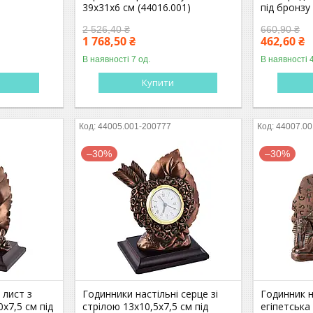
39х31х6 см (44016.001)
під бронзу
2 526,40 ₴
660,90 ₴
1 768,50 ₴
462,60 ₴
В наявності 7 од.
В наявності 
Купити
44005.001-200777
44007.00
–30%
–30%
 лист з
Годинники настільні серце зі
Годинник 
х7,5 см під
стрілою 13х10,5х7,5 см під
егіпетська