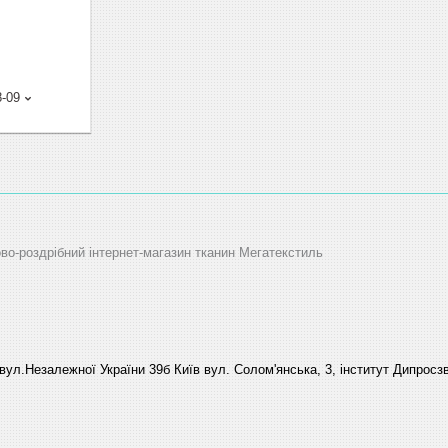
8-09
ово-роздрібний інтернет-магазин тканин Мегатекстиль
вул.Незалежної України 39б Київ вул. Солом'янська, 3, інститут Дипросзв