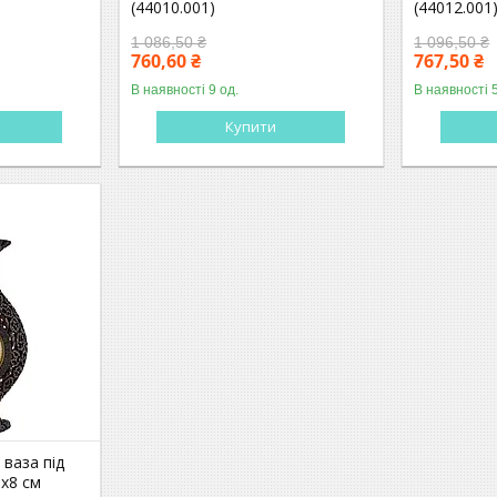
(44010.001)
(44012.001
1 086,50 ₴
1 096,50 ₴
760,60 ₴
767,50 ₴
В наявності 9 од.
В наявності 
Купити
 ваза під
1х8 см