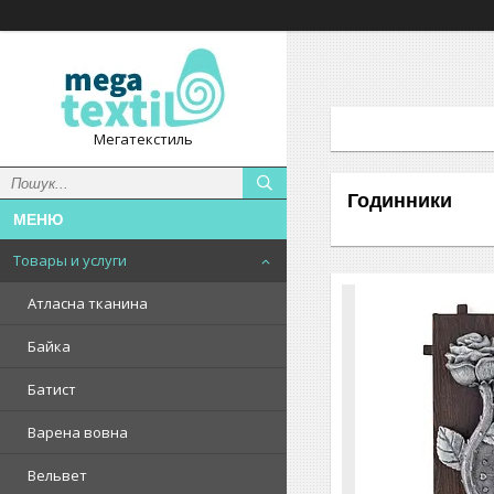
Мегатекстиль
Годинники
Товары и услуги
Атласна тканина
Байка
Батист
Варена вовна
Вельвет