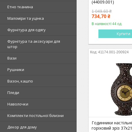
(44009.001)
Етно тканина
1 049,60 ₴
734,70 ₴
Маломіри та уцінка
В наявності 44 од.
Фурнітура для одягу
Купити
Фурнітура та аксесуари для
штор
41174.001-200924
Вази
Рушники
Вазон, кашпо
Пледи
Наволочки
Комплекти постільної білизни
Годинники настільні
Декор для дому
горіховий зріз 37х2