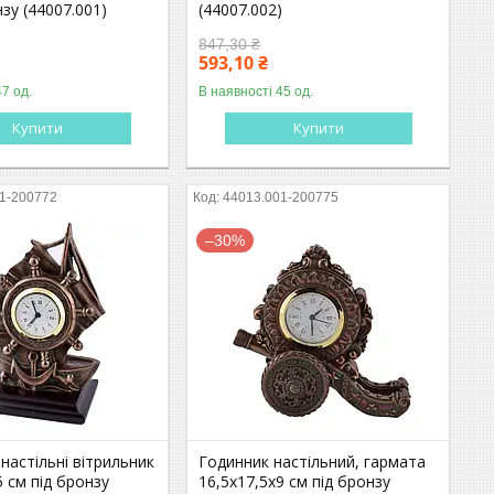
нзу (44007.001)
(44007.002)
847,30 ₴
593,10 ₴
47 од.
В наявності 45 од.
Купити
Купити
1-200772
44013.001-200775
–30%
настільні вітрильник
Годинник настільний, гармата
5 см під бронзу
16,5х17,5х9 см під бронзу