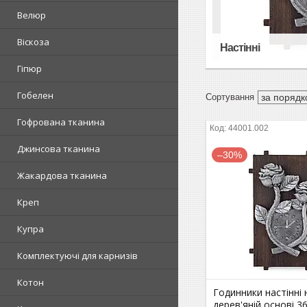
Велюр
Віскоза
Настінні
Гіпюр
Гобелен
Гофрована тканина
44001.002
Джинсова тканина
–30%
Жакардова тканина
Креп
Купра
Комплектуючі для карнизів
Котон
Годинники настінні 
дерев'яній основі 3