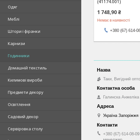
(41174.001)
Одяг
1 748,90 ₴
Меблі
Немає в наявності
+380 (67) 614-0
Штори і фіранки
Карнизи
Годинники
Домашній текстиль
Таки, Вигідний опт
Килимові вироби
Предмети декору
Галинска Анжеліка
Освітлення
Україна Запоріжжя 
Садовий декор
Сервіровка столу
+380 (67) 614-08-09
менеджер