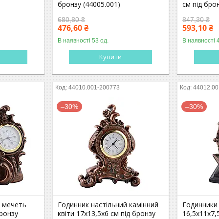
бронзу (44005.001)
см під бро
680,80 ₴
847,30 ₴
476,60 ₴
593,10 ₴
В наявності 53 од.
В наявності 
Купити
44010.001-200773
44012.00
–30%
–30%
і мечеть
Годинник настільний камінний
Годинники 
бронзу
квіти 17х13,5х6 см під бронзу
16,5х11х7,