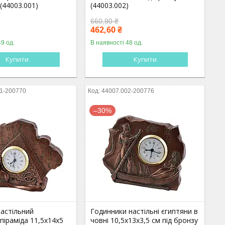
 (44003.001)
(44003.002)
660,90 ₴
462,60 ₴
49 од.
В наявності 48 од.
Купити
Купити
1-200770
44007.002-200776
–30%
настільний
Годинники настільні єгиптяни в
 піраміда 11,5х14х5
човні 10,5х13х3,5 см під бронзу