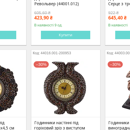
Револьвер (44001.012)
Серце з тр
605,60 ₴
922 ₴
423,90 ₴
645,40 ₴
В наявності 9 од.
В наявності
Купити
44016.001-200953
44003.00
–30%
–30%
під
Годинники настінні під
Годинники 
0х4,5 см
горіховий зріз з виступом
виноградна