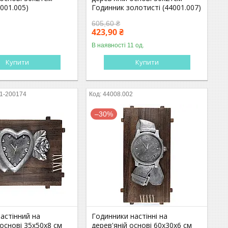
001.005)
Годинник золотисті (44001.007)
605,60 ₴
423,90 ₴
В наявності 11 од.
Купити
Купити
1-200174
44008.002
–30%
астінний на
Годинники настінні на
 основі 35х50х8 см
дерев'яній основі 60х30х6 см