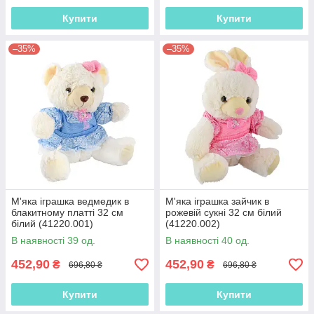
Купити
Купити
–35%
–35%
М'яка іграшка ведмедик в
М'яка іграшка зайчик в
блакитному платті 32 см
рожевій сукні 32 см білий
білий (41220.001)
(41220.002)
В наявності 39 од.
В наявності 40 од.
452,90
452,90
₴
₴
696,80 ₴
696,80 ₴
Купити
Купити