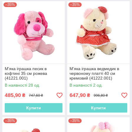
–35%
–35%
М'яка іграшка песик в
М'яка іграшка ведмедик в
кофтині 35 см рожева
червоному платті 40 см
(41221.001)
кремовий (41222.001)
В наявності 28 од.
В наявності 2 од.
485,90
647,90
₴
₴
747,60 ₴
996,80 ₴
Купити
Купити
–35%
–35%