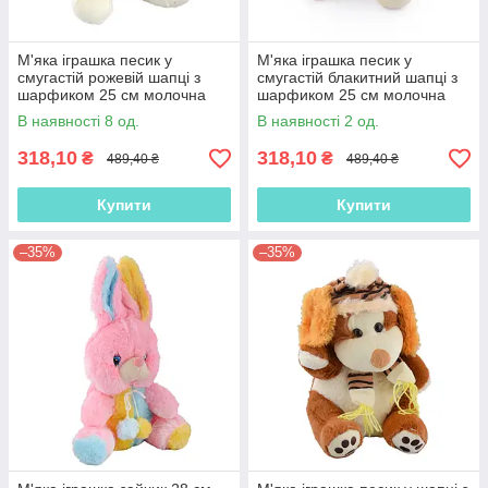
М'яка іграшка песик у
М'яка іграшка песик у
смугастій рожевій шапці з
смугастій блакитний шапці з
шарфиком 25 см молочна
шарфиком 25 см молочна
(41209.003)
(41209.004)
В наявності 8 од.
В наявності 2 од.
318,10
318,10
₴
₴
489,40 ₴
489,40 ₴
Купити
Купити
–35%
–35%