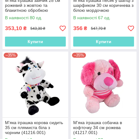
М'яка іграшка зайчик 28 см
М'яка іграшка песик у шапці з
рожевий з жовтою та
шарфиком 30 см коричнева з
блакитною обробкою
білою мордочкою
(41211.001)
(41212.001)
В наявності 80 од.
В наявності 67 од.
353,10
356
₴
₴
543,30 ₴
547,70 ₴
Купити
Купити
–35%
–35%
М'яка іграшка корова сидить
М'яка іграшка собачка в
35 см плямиста біла з
кофточку 34 см рожева
чорним (41216.001)
(41217.001)