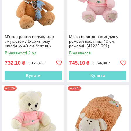
М'яка іграшка ведмедик в
М'яка іграшка ведмедик у
смугастому блакитному
рожевій кофтинці 40 см
шарфику 40 см бежевий
рожевий (41225.001)
(41224.001)
В наявності 2 од.
В наявності
732,10
745,10
₴
₴
1 126,40 ₴
1 146,30 ₴
Купити
Купити
–35%
–35%