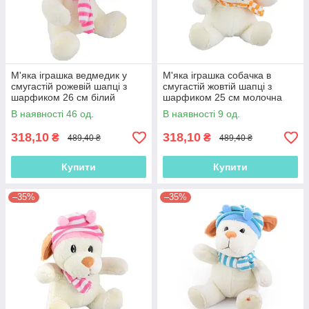
М'яка іграшка ведмедик у
М'яка іграшка собачка в
смугастій рожевій шапці з
смугастій жовтій шапці з
шарфиком 26 см білий
шарфиком 25 см молочна
(41209.001)
(41209.002)
В наявності 46 од.
В наявності 9 од.
318,10
318,10
₴
₴
489,40 ₴
489,40 ₴
Купити
Купити
–35%
–35%