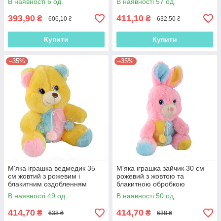
В наявності 6 од.
В наявності 57 од.
393,90
411,10
₴
₴
606,10 ₴
632,50 ₴
Купити
Купити
–35%
–35%
М'яка іграшка ведмедик 35
М'яка іграшка зайчик 30 см
см жовтий з рожевим і
рожевий з жовтою та
блакитним оздобленням
блакитною обробкою
(41218.001)
(41218.002)
В наявності 49 од.
В наявності 50 од.
414,70
414,70
₴
₴
638 ₴
638 ₴