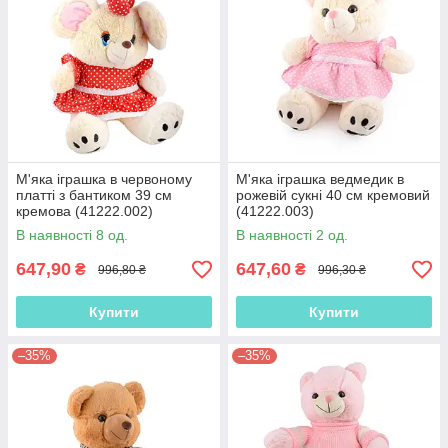
М'яка іграшка в червоному
М'яка іграшка ведмедик в
платті з бантиком 39 см
рожевій сукні 40 см кремовий
кремова (41222.002)
(41222.003)
В наявності 8 од.
В наявності 2 од.
647,90
647,60
₴
₴
996,80 ₴
996,30 ₴
Купити
Купити
–35%
–35%