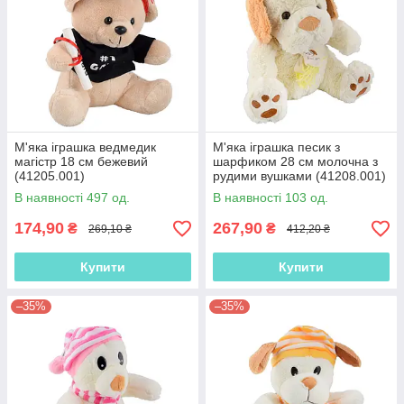
М'яка іграшка ведмедик
М'яка іграшка песик з
магістр 18 см бежевий
шарфиком 28 см молочна з
(41205.001)
рудими вушками (41208.001)
В наявності 497 од.
В наявності 103 од.
174,90
267,90
₴
₴
269,10 ₴
412,20 ₴
Купити
Купити
–35%
–35%