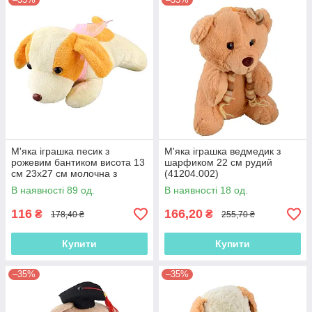
М'яка іграшка песик з
М'яка іграшка ведмедик з
рожевим бантиком висота 13
шарфиком 22 см рудий
см 23х27 см молочна з
(41204.002)
жовтими вушками
В наявності 89 од.
В наявності 18 од.
(41201.001)
116
166,20
₴
₴
178,40 ₴
255,70 ₴
Купити
Купити
–35%
–35%