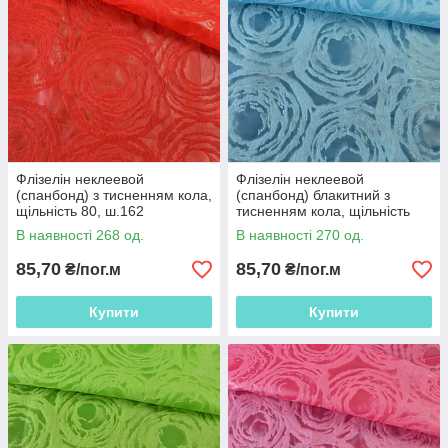
Флізелін неклеевой
Флізелін неклеевой
(спанбонд) з тисненням кола,
(спанбонд) блакитний з
щільність 80, ш.162
тисненням кола, щільність
80, ш.162
В наявності 268 од.
В наявності 270 од.
85,70
85,70
₴/пог.м
₴/пог.м
Купити
Купити