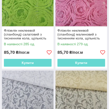
Флізелін неклеевой
Флізелін неклеевой
(спанбонд) салатовий з
(спанбонд) малиновий з
тисненням кола, щільність
тисненням кола, щільність
80, ш.162
80, ш.162
В наявності 285 од.
В наявності 279 од.
85,70
85,70
₴/пог.м
₴/пог.м
Купити
Купити