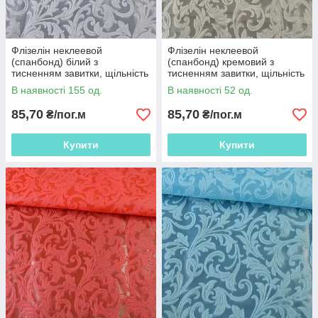
Флізелін неклеевой
Флізелін неклеевой
(спанбонд) білий з
(спанбонд) кремовий з
тисненням завитки, щільність
тисненням завитки, щільність
80, ш.162
80, ш.162
В наявності 155 од.
В наявності 52 од.
85,70
85,70
₴/пог.м
₴/пог.м
Купити
Купити