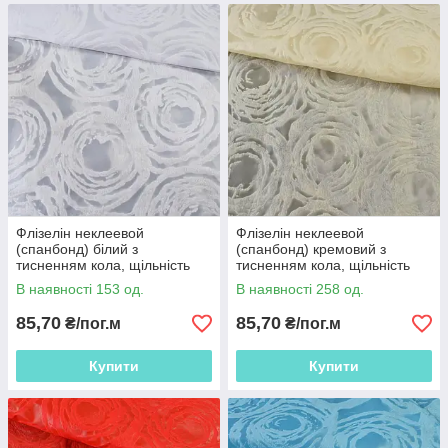
Флізелін неклеевой
Флізелін неклеевой
(спанбонд) білий з
(спанбонд) кремовий з
тисненням кола, щільність
тисненням кола, щільність
80, ш.162
80, ш.162
В наявності 153 од.
В наявності 258 од.
85,70
85,70
₴/пог.м
₴/пог.м
Купити
Купити