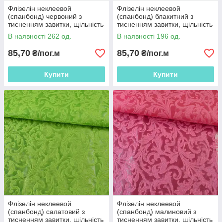
Флізелін неклеевой
Флізелін неклеевой
(спанбонд) червоний з
(спанбонд) блакитний з
тисненням завитки, щільність
тисненням завитки, щільність
80, ш.162
80, ш.162
В наявності 262 од.
В наявності 196 од.
85,70
85,70
₴/пог.м
₴/пог.м
Купити
Купити
Флізелін неклеевой
Флізелін неклеевой
(спанбонд) салатовий з
(спанбонд) малиновий з
тисненням завитки, щільність
тисненням завитки, щільність