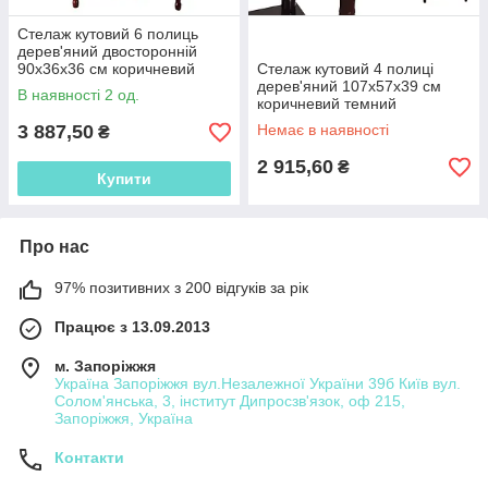
Стелаж кутовий 6 полиць
дерев'яний двосторонній
90х36х36 см коричневий
Стелаж кутовий 4 полиці
(42709.001)
дерев'яний 107х57х39 см
В наявності 2 од.
коричневий темний
(42706.001)
3 887,50
Немає в наявності
₴
2 915,60
₴
Купити
Про нас
97% позитивних з 200 відгуків за рік
Працює з 13.09.2013
м. Запоріжжя
Україна Запоріжжя вул.Незалежної України 39б Київ вул.
Солом'янська, 3, інститут Дипросзв'язок, оф 215,
Запоріжжя, Україна
Контакти