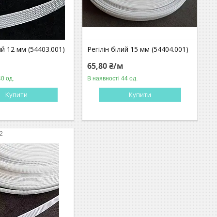
ий 12 мм (54403.001)
Регілін білий 15 мм (54404.001)
м
65,80 ₴/м
40 од.
В наявності 44 од.
Купити
Купити
2