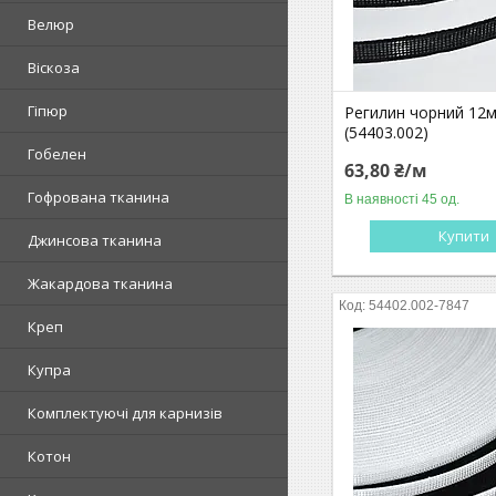
Велюр
Віскоза
Гіпюр
Регилин чорний 12
(54403.002)
Гобелен
63,80 ₴/м
Гофрована тканина
В наявності 45 од.
Купити
Джинсова тканина
Жакардова тканина
54402.002-7847
Креп
Купра
Комплектуючі для карнизів
Котон