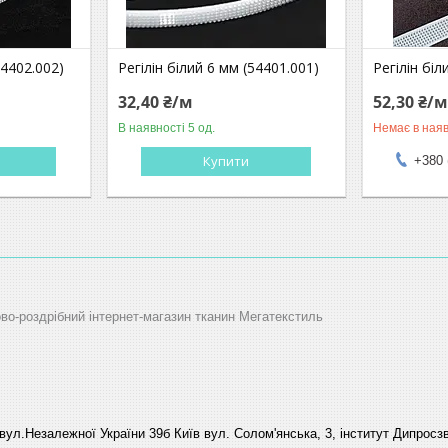
54402.002)
Регілін білий 6 мм (54401.001)
Регілін біл
32,40 ₴/м
52,30 ₴/
В наявності 5 од.
Немає в наяв
Купити
+380 
ово-роздрібний інтернет-магазин тканин Мегатекстиль
вул.Незалежної України 39б Київ вул. Солом'янська, 3, інститут Дипросзв