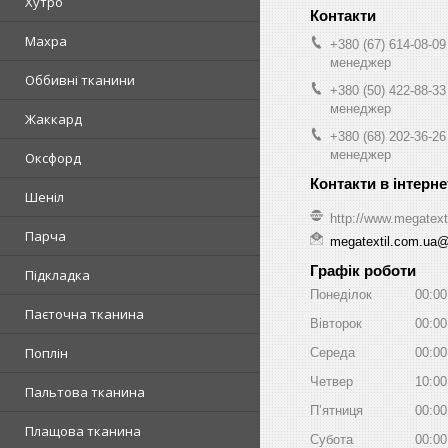
Хутро
Махра
+380 (67) 614-08-09
менеджер
Оббивні тканини
+380 (50) 422-88-33
менеджер
Жаккард
+380 (68) 202-36-26
менеджер
Оксфорд
Шеніл
http://www.megatext
Парча
megatextil.com.ua
Графік роботи
Підкладка
Понеділок
00:00
Паєточна тканина
Вівторок
00:00
Поплін
Середа
00:00
Четвер
10:00
Пальтова тканина
Пʼятниця
00:00
Плащова тканина
Субота
00:00