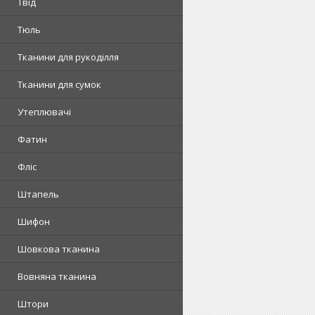
Твід
Тюль
Тканини для рукоділля
Тканини для сумок
Утеплювачі
Фатин
Фліс
Штапель
Шифон
Шовкова тканина
Вовняна тканина
Штори