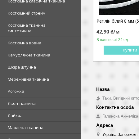
Костюмна класична тканина
Костюмний стрейч
Регілін білий 8 мм (
Костюмна тканина
синтетична
42,90 ₴/м
В наявності 24 од.
Костюмна вовна
Купити
Камуфляжна тканина
Шкіра штучна
Мереживна тканина
Рогожка
Таки, Вигідний опт
Льон тканина
Лайкра
Галинска Анжеліка
Марлева тканина
Україна Запоріжжя 