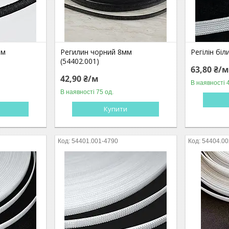
мм
Регилин чорний 8мм
Регілін біл
(54402.001)
63,80 ₴/
42,90 ₴/м
В наявності 
В наявності 75 од.
Купити
54401.001-4790
54404.00