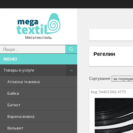
Мегатекстиль
Регелин
Товары и услуги
Атласна тканина
54403.002-4775
Байка
Батист
Варена вовна
Вельвет