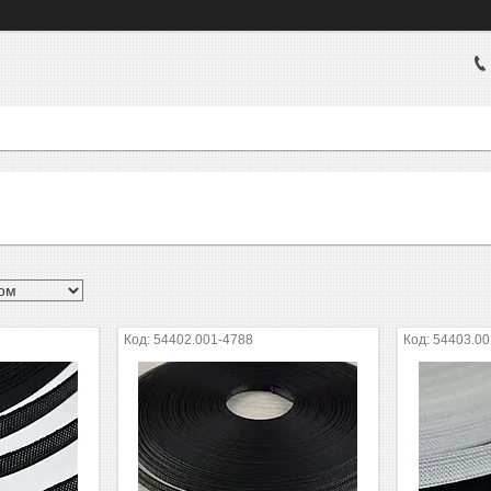
54402.001-4788
54403.00