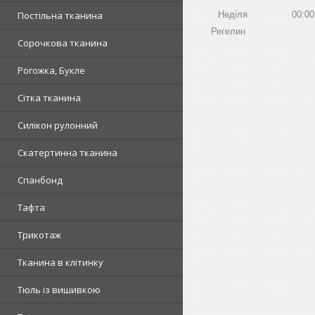
Постільна тканина
Неділя
00:00
Регелин
Сорочкова тканина
Рогожка, Букле
Сітка тканина
Силікон рулонний
Скатертинна тканина
Спанбонд
Тафта
Трикотаж
Тканина в клітинку
Тюль із вишивкою