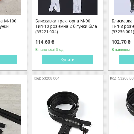
на М-100
Блискавка тракторна М-90
Блискавка
гунки
Тип-10 роз'ємна 2 бігунки біла
Тип-8 роз'є
)
(53221.004)
(53236.001
114,60 ₴
102,70 ₴
В наявності 5 од.
В наявності
Купити
53208.004
53208.00