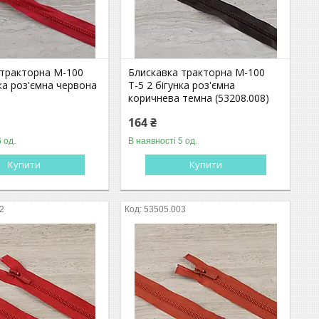
 тракторна М-100
Блискавка тракторна М-100
нка роз'ємна червона
Т-5 2 бігунка роз'ємна
)
коричнева темна (53208.008)
164 ₴
 од.
В наявності 5 од.
Купити
Купити
2
53505.003