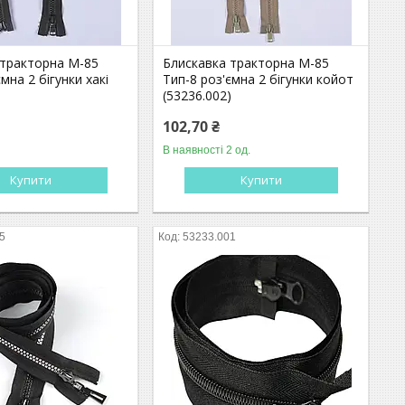
 тракторна М-85
Блискавка тракторна М-85
мна 2 бігунки хакі
Тип-8 роз'ємна 2 бігунки койот
)
(53236.002)
102,70 ₴
В наявності 2 од.
Купити
Купити
5
53233.001