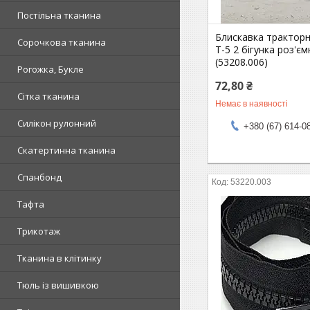
Постільна тканина
Блискавка трактор
Сорочкова тканина
Т-5 2 бігунка роз'є
(53208.006)
Рогожка, Букле
72,80 ₴
Сітка тканина
Немає в наявності
Силікон рулонний
+380 (67) 614-0
Скатертинна тканина
Спанбонд
53220.003
Тафта
Трикотаж
Тканина в клітинку
Тюль із вишивкою