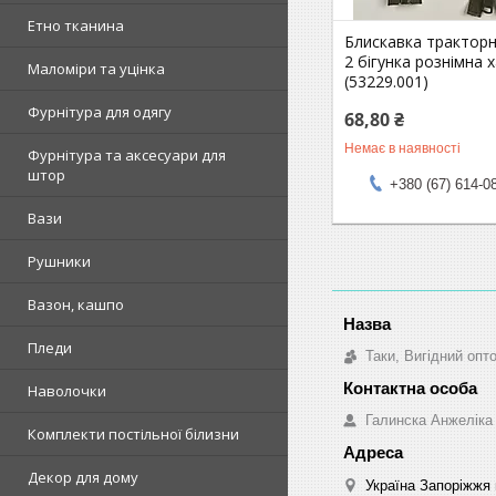
Етно тканина
Блискавка тракторн
2 бігунка рознімна х
Маломіри та уцінка
(53229.001)
Фурнітура для одягу
68,80 ₴
Немає в наявності
Фурнітура та аксесуари для
штор
+380 (67) 614-0
Вази
Рушники
Вазон, кашпо
Пледи
Таки, Вигідний опт
Наволочки
Галинска Анжеліка
Комплекти постільної білизни
Декор для дому
Україна Запоріжжя 