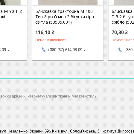
а М-90 Т-8
Блискавка тракторна М-100
Блискавка
акі
Тип-8 роз'ємна 2 бігунки сіра
Т-5 2 бігу
світла (53505.001)
срібло (53
116,10 ₴
70,30 ₴
Немає в наявності
Немає в наяв
8-09
+380 (67) 614-08-09
+380 
ово-роздрібний інтернет-магазин тканин Мегатекстиль
вул.Незалежної України 39б Київ вул. Солом'янська, 3, інститут Дипросзв