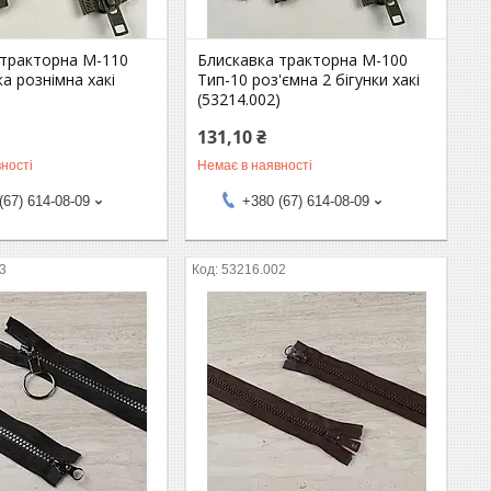
 тракторна М-110
Блискавка тракторна М-100
ка рознімна хакі
Тип-10 роз'ємна 2 бігунки хакі
)
(53214.002)
131,10 ₴
ності
Немає в наявності
(67) 614-08-09
+380 (67) 614-08-09
3
53216.002