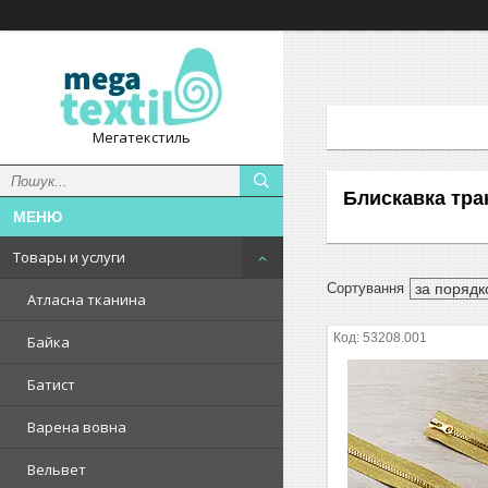
Мегатекстиль
Блискавка трак
Товары и услуги
Атласна тканина
53208.001
Байка
Батист
Варена вовна
Вельвет