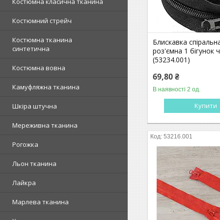
Костюмна класична тканина
Костюмний стрейч
Костюмна тканина
Блискавка спіральн
синтетична
роз'ємна 1 бігунок 
(53234.001)
Костюмна вовна
69,80 ₴
Камуфляжна тканина
В наявності 2 од.
Купити
Шкіра штучна
Мереживна тканина
53216.001
Рогожка
Льон тканина
Лайкра
Марлева тканина