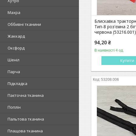
Хутро
Махра
Блискавка трактор
Оббивні тканини
Тип-8 роз'ємна 2 бі
червона (53216.001
Жаккард
94,20 ₴
Оксфорд
В наявності 4 од.
Шеніл
Купити
Парча
53208.006
Підкладка
Паєточна тканина
Поплін
Пальтова тканина
Плащова тканина