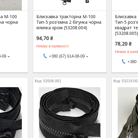
на М-100
Блискавка тракторна М-100
Блискавка
мна чорна
Тип-5 роз'ємна 2 бігунка чорна
Тип-5 роз'
ялинка хром (53208.004)
квадрат те
(53208.005
94,70 ₴
78,20 ₴
Немає в наявності
Немає в наяв
8-09
+380 (67) 614-08-09
+380 
53506.001
53219.00