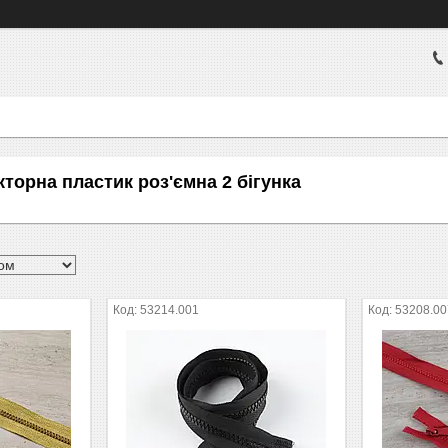
торна пластик роз'ємна 2 бігунка
53214.001
53208.00