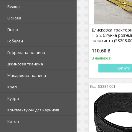
Велюр
Віскоза
Гіпюр
Блискавка трактор
Т-5 2 бігунка роз'єм
золотиста (53208.0
Гобелен
110,60 ₴
Гофрована тканина
В наявності
Джинсова тканина
Купити
Жакардова тканина
Креп
53234.001
Купра
Комплектуючі для карнизів
Котон