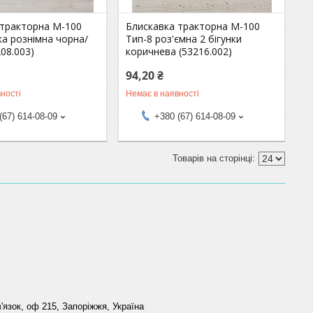
 тракторна М-100
Блискавка тракторна М-100
нка рознімна чорна/
Тип-8 роз'ємна 2 бігунки
208.003)
коричнева (53216.002)
94,20 ₴
ності
Немає в наявності
(67) 614-08-09
+380 (67) 614-08-09
'язок, оф 215, Запоріжжя, Україна