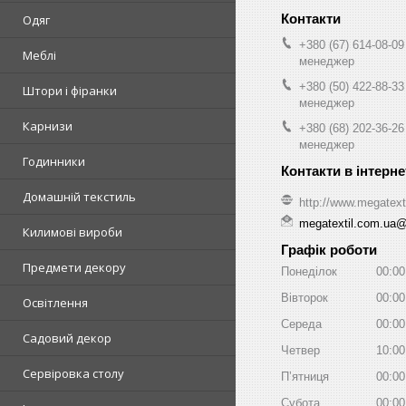
Одяг
+380 (67) 614-08-09
Меблі
менеджер
+380 (50) 422-88-33
Штори і фіранки
менеджер
Карнизи
+380 (68) 202-36-26
менеджер
Годинники
Домашній текстиль
http://www.megatext
megatextil.com.ua
Килимові вироби
Графік роботи
Предмети декору
Понеділок
00:00
Вівторок
00:00
Освітлення
Середа
00:00
Садовий декор
Четвер
10:00
Сервіровка столу
Пʼятниця
00:00
Субота
00:00