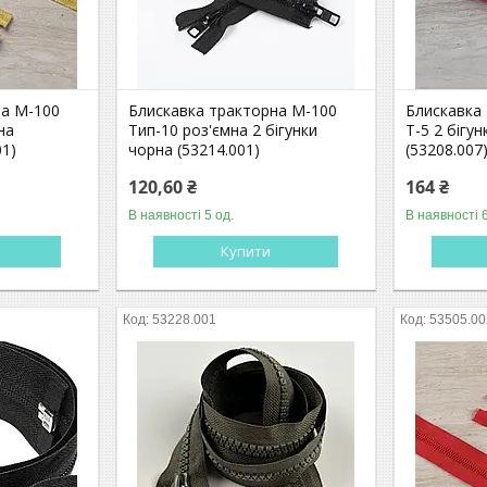
на М-100
Блискавка тракторна М-100
Блискавка
на
Тип-10 роз'ємна 2 бігунки
Т-5 2 бігу
01)
чорна (53214.001)
(53208.007
120,60 ₴
164 ₴
В наявності 5 од.
В наявності 6
Купити
53228.001
53505.00