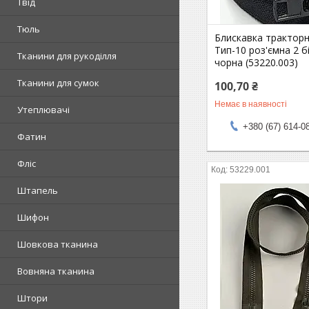
Твід
Тюль
Блискавка трактор
Тип-10 роз'ємна 2 б
Тканини для рукоділля
чорна (53220.003)
Тканини для сумок
100,70 ₴
Немає в наявності
Утеплювачі
+380 (67) 614-0
Фатин
Фліс
53229.001
Штапель
Шифон
Шовкова тканина
Вовняна тканина
Штори