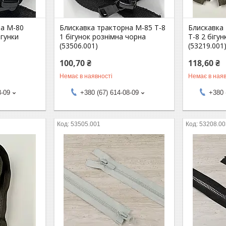
на М-80
Блискавка тракторна М-85 Т-8
Блискавка
ігунки
1 бігунок рознімна чорна
Т-8 2 бігун
(53506.001)
(53219.001
100,70 ₴
118,60 ₴
Немає в наявності
Немає в наяв
8-09
+380 (67) 614-08-09
+380 
53505.001
53208.00