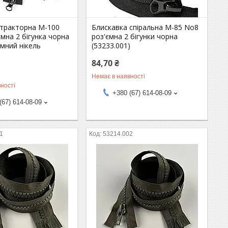
 тракторна М-100
Блискавка спіральна М-85 No8
ємна 2 бігунка чорна
роз'ємна 2 бігунки чорна
мний нікель
(53233.001)
)
84,70 ₴
Немає в наявності
ності
+380 (67) 614-08-09
(67) 614-08-09
1
53214.002