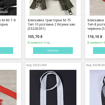
а М-80 Т-8
Блискавка тракторна М-75
Блискавка
чорна
Тип-10 роз'ємна 2 бігунки хакі
Тип-8 роз'
(53228.001)
червона (5
105,70 ₴
116,10 ₴
В наявності 5 од.
В наявності 6
Купити
53221.004
53236.00