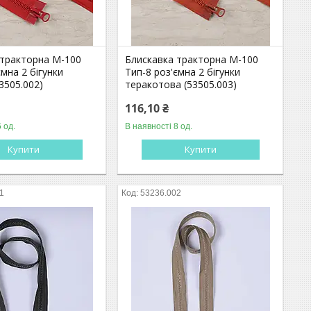
 тракторна М-100
Блискавка тракторна М-100
ємна 2 бігунки
Тип-8 роз'ємна 2 бігунки
3505.002)
теракотова (53505.003)
116,10 ₴
 од.
В наявності 8 од.
Купити
Купити
1
53236.002