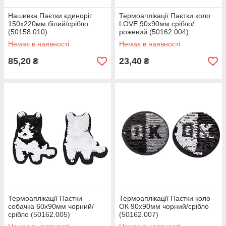
Нашивка Паєтки єдиноріг
Термоаплікації Паєтки коло
150х220мм білий/срібло
LOVE 90х90мм срібло/
(50158.010)
рожевий (50162.004)
Немає в наявності
Немає в наявності
85,20
23,40
₴
₴
Термоаплікації Паєтки
Термоаплікації Паєтки коло
собачка 60х90мм чорний/
ОК 90х90мм чорний/срібло
срібло (50162.005)
(50162.007)