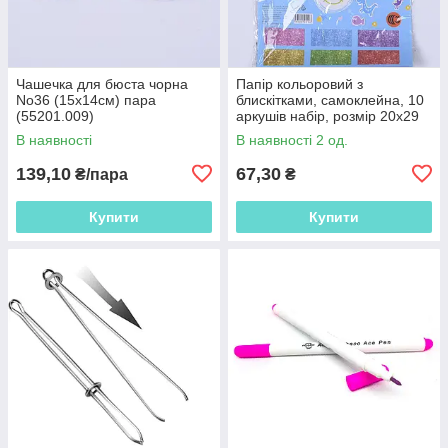
Чашечка для бюста чорна
Папір кольоровий з
No36 (15х14см) пара
блискітками, самоклейна, 10
(55201.009)
аркушів набір, розмір 20х29
см (56275.003)
В наявності
В наявності 2 од.
139,10
67,30
₴/пара
₴
Купити
Купити