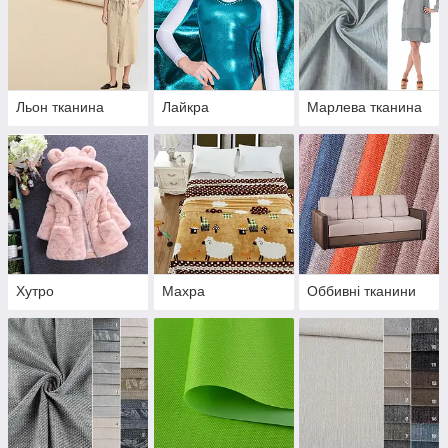
Льон тканина
Лайкра
Марлева тканина
Хутро
Махра
Оббивні тканини