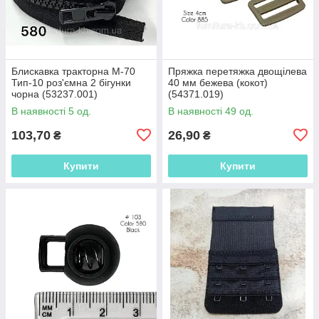
Блискавка тракторна М-70
Пряжка перетяжка двощілева
Тип-10 роз'ємна 2 бігунки
40 мм бежева (кокот)
чорна (53237.001)
(54371.019)
В наявності 5 од.
В наявності 49 од.
103,70
26,90
₴
₴
Купити
Купити