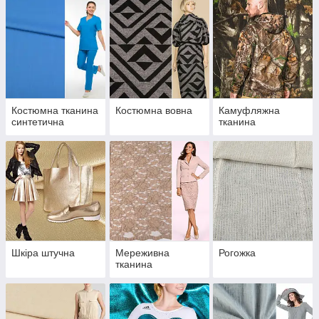
Костюмна тканина
Костюмна вовна
Камуфляжна
синтетична
тканина
Шкіра штучна
Мереживна
Рогожка
тканина