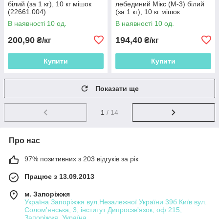
білий (за 1 кг), 10 кг мішок
лебединий Мікс (М-3) білий
(22661.004)
(за 1 кг), 10 кг мішок
(22661.008)
В наявності 10 од.
В наявності 10 од.
200,90
194,40
₴/кг
₴/кг
Купити
Купити
Показати ще
1
/ 14
Про нас
97% позитивних з 203 відгуків за рік
Працює з 13.09.2013
м. Запоріжжя
Україна Запоріжжя вул.Незалежної України 39б Київ вул.
Солом'янська, 3, інститут Дипросзв'язок, оф 215,
Запоріжжя, Україна