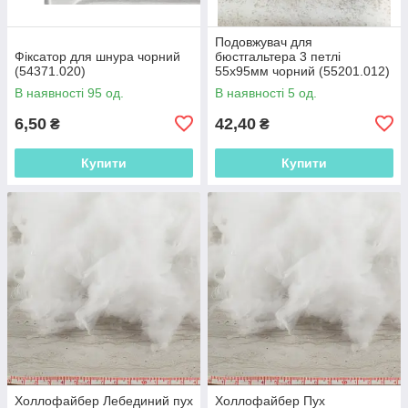
Подовжувач для
Фіксатор для шнура чорний
бюстгальтера 3 петлі
(54371.020)
55х95мм чорний (55201.012)
В наявності 95 од.
В наявності 5 од.
6,50
42,40
₴
₴
Купити
Купити
Холлофайбер Лебединий пух
Холлофайбер Пух