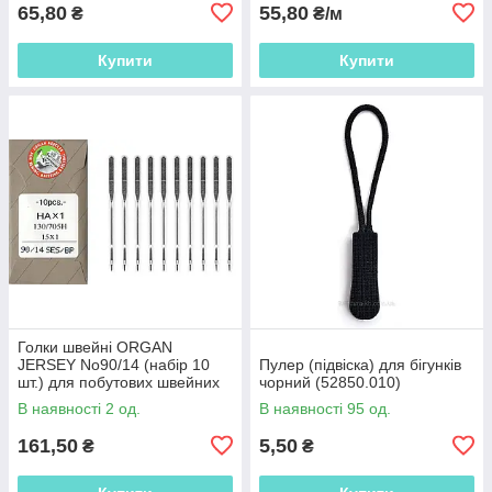
65,80
55,80
₴
₴/м
Купити
Купити
Голки швейні ORGAN
JERSEY No90/14 (набір 10
Пулер (підвіска) для бігунків
шт.) для побутових швейних
чорний (52850.010)
машин (51028.054)
В наявності 2 од.
В наявності 95 од.
161,50
5,50
₴
₴