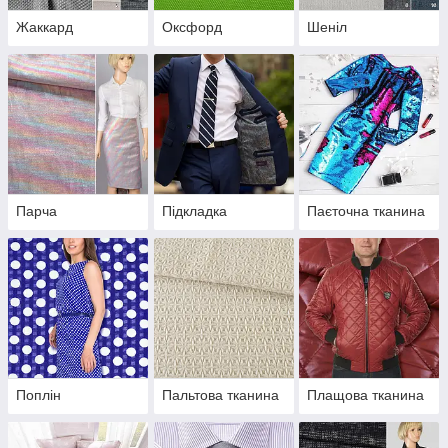
Жаккард
Оксфорд
Шеніл
Парча
Підкладка
Паєточна тканина
Поплін
Пальтова тканина
Плащова тканина