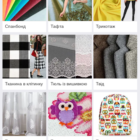
Спанбонд
Тафта
Трикотаж
Тканина в клітинку
Тюль із вишивкою
Твід