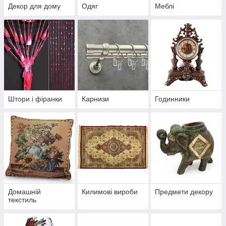
Декор для дому
Одяг
Меблі
Штори і фіранки
Карнизи
Годинники
Домашній
Килимові вироби
Предмети декору
текстиль