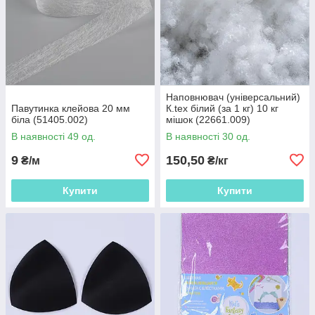
Наповнювач (універсальний)
Павутинка клейова 20 мм
К.tex білий (за 1 кг) 10 кг
біла (51405.002)
мішок (22661.009)
В наявності 49 од.
В наявності 30 од.
9
150,50
₴/м
₴/кг
Купити
Купити