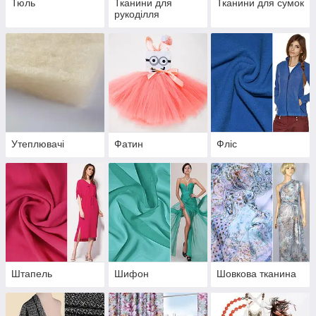
Тюль
Тканини для
Тканини для сумок
рукоділля
Утеплювачі
Фатин
Фліс
Штапель
Шифон
Шовкова тканина