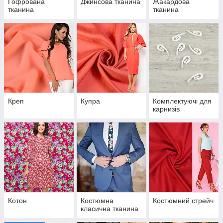
Гофрована
Джинсова тканина
Жакардова
тканина
тканина
Креп
Купра
Комплектуючі для
карнизів
Котон
Костюмна
Костюмний стрейч
класична тканина