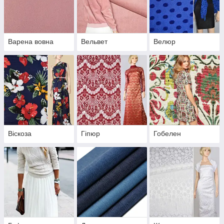
Варена вовна
Вельвет
Велюр
Віскоза
Гіпюр
Гобелен