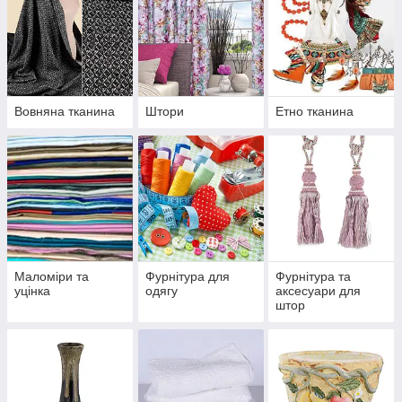
Вовняна тканина
Штори
Етно тканина
Маломіри та
Фурнітура для
Фурнітура та
уцінка
одягу
аксесуари для
штор