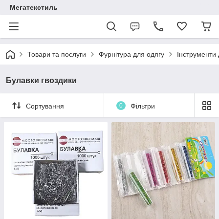
Мегатекстиль
Товари та послуги
Фурнітура для одягу
Інструменти 
Булавки гвоздики
Сортування
0
Фільтри