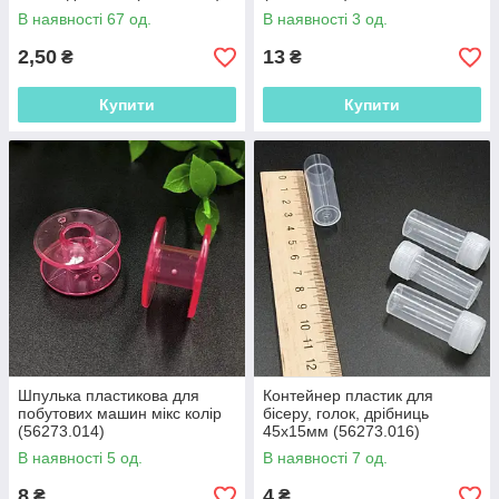
В наявності 67 од.
В наявності 3 од.
2,50
13
₴
₴
Купити
Купити
Шпулька пластикова для
Контейнер пластик для
побутових машин мікс колір
бісеру, голок, дрібниць
(56273.014)
45х15мм (56273.016)
В наявності 5 од.
В наявності 7 од.
8
4
₴
₴