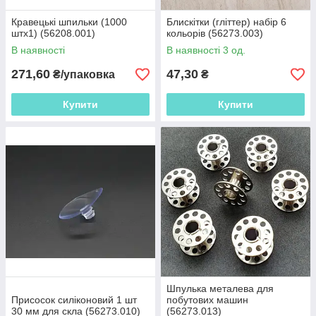
Кравецькі шпильки (1000
Блискітки (гліттер) набір 6
штх1) (56208.001)
кольорів (56273.003)
В наявності
В наявності 3 од.
271,60
47,30
₴/упаковка
₴
Купити
Купити
Шпулька металева для
Присосок силіконовий 1 шт
побутових машин
30 мм для скла (56273.010)
(56273.013)