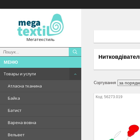
Мегатекстиль
Нитковдівател
Товары и услуги
Атласна тканина
56273.019
Байка
Батист
Варена вовна
Вельвет