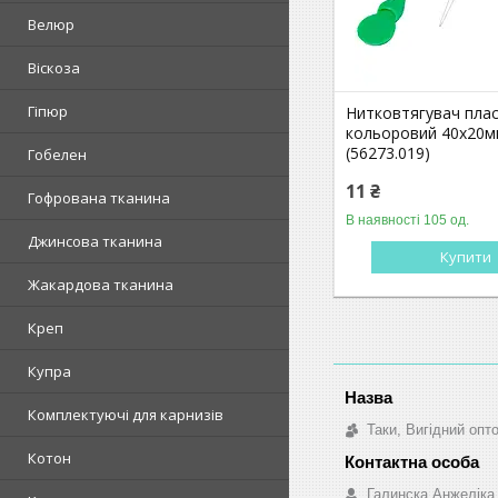
Велюр
Віскоза
Гіпюр
Нитковтягувач пла
кольоровий 40х20
(56273.019)
Гобелен
11 ₴
Гофрована тканина
В наявності 105 од.
Джинсова тканина
Купити
Жакардова тканина
Креп
Купра
Комплектуючі для карнизів
Таки, Вигідний опт
Котон
Галинска Анжеліка