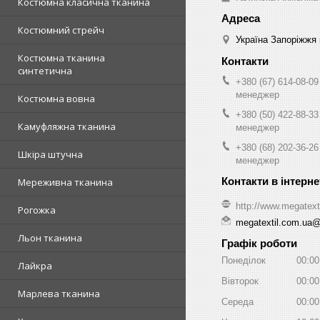
Костюмна класична тканина
Костюмний стрейч
Україна Запоріжжя 
Костюмна тканина
синтетична
+380 (67) 614-08-09
менеджер
Костюмна вовна
+380 (50) 422-88-33
Камуфляжна тканина
менеджер
+380 (68) 202-36-26
Шкіра штучна
менеджер
Мереживна тканина
http://www.megatext
Рогожка
megatextil.com.ua
Льон тканина
Графік роботи
Понеділок
00:00
Лайкра
Вівторок
00:00
Марлева тканина
Середа
00:00