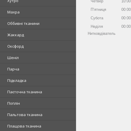
Хутро
Четвер
10:00
Пʼятниця
00:00
Махра
Субота
00:00
Оббивні тканини
Неділя
00:00
Нитковдіватель
Жаккард
Оксфорд
Шеніл
Парча
Підкладка
Паєточна тканина
Поплін
Пальтова тканина
Плащова тканина