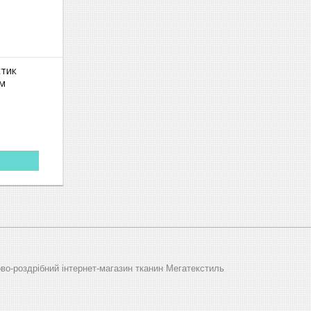
стик
мм
ово-роздрібний інтернет-магазин тканин Мегатекстиль