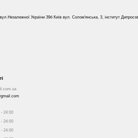
вул.Незалежної України 39б Київ вул. Солом'янська, 3, інститут Дипросзв
il.com.ua
@gmail.com
24:00
24:00
24:00