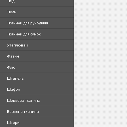
Твід
Тюль
Тканини для рукоділля
Тканини для сумок
Утеплювачі
Фатин
Фліс
Штапель
Шифон
Шовкова тканина
Вовняна тканина
Штори