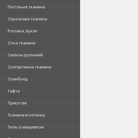
Постільна тканина
Сорочкова тканина
Рогожка, Букле
Сітка тканина
Силікон рулонний
Скатертинна тканина
Спанбонд
Тафта
Трикотаж
Тканина в клітинку
Тюль із вишивкою