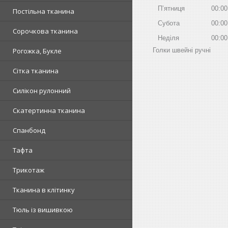
Пʼятниця
00:00
Постільна тканина
Субота
00:00
Сорочкова тканина
Неділя
00:00
Голки швейні ручні
Рогожка, Букле
Сітка тканина
Силікон рулонний
Скатертинна тканина
Спанбонд
Тафта
Трикотаж
Тканина в клітинку
Тюль із вишивкою