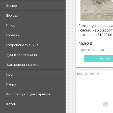
Велюр
Віскоза
Гіпюр
Голка ручна для сл
і сліпих, набір асорт
пакованні (51029.00
Гобелен
45,90 ₴
Гофрована тканина
В наявності 19 од.
Джинсова тканина
Купити
Жакардова тканина
Креп
51029.012
Купра
Комплектуючі для карнизів
Котон