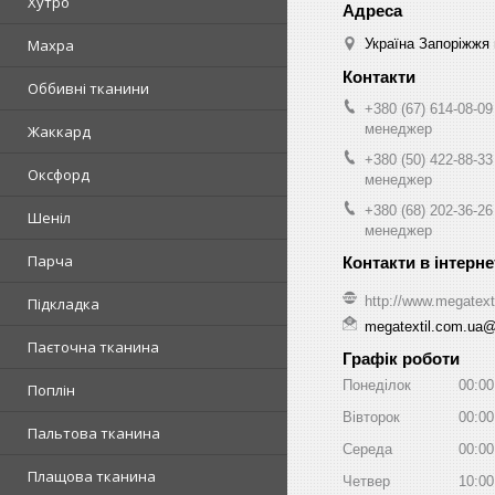
Хутро
Україна Запоріжжя 
Махра
Оббивні тканини
+380 (67) 614-08-09
менеджер
Жаккард
+380 (50) 422-88-33
Оксфорд
менеджер
+380 (68) 202-36-26
Шеніл
менеджер
Парча
http://www.megatext
Підкладка
megatextil.com.ua
Паєточна тканина
Графік роботи
Понеділок
00:00
Поплін
Вівторок
00:00
Пальтова тканина
Середа
00:00
Плащова тканина
Четвер
10:00