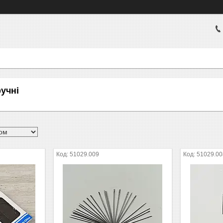
учні
51029.009
51029.00