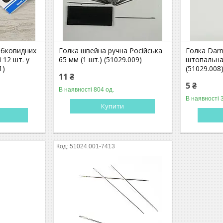
абковидних
Голка швейна ручна Російська
Голка Darn
і 12 шт. у
65 мм (1 шт.) (51029.009)
штопальна 
1)
(51029.008
11 ₴
5 ₴
В наявності 804 од.
В наявності 
Купити
51024.001-7413