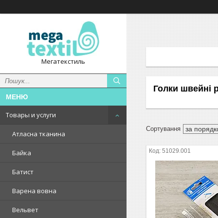
Мегатекстиль
Голки швейні р
Товары и услуги
Атласна тканина
51029.001
Байка
Батист
Варена вовна
Вельвет