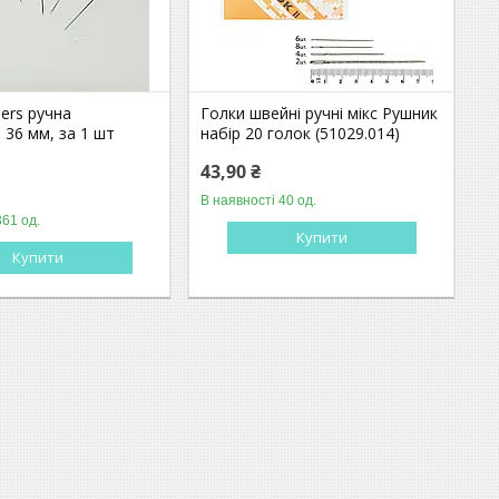
ers ручна
Голки швейні ручні мікс Рушник
36 мм, за 1 шт
набір 20 голок (51029.014)
)
43,90 ₴
В наявності 40 од.
361 од.
Купити
Купити