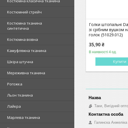
Костюмна класична тканина
Костюмний стрейч
Костюмна тканина
Голки штопальні Da
синтетична
зі срібним вушком н
голок (51029.012)
Костюмна вовна
35,90 ₴
Камуфляжна тканина
В наявності 4 од.
Купити
Шкіра штучна
Мереживна тканина
Рогожка
Льон тканина
Таки, Вигідний опт
Лайкра
Марлева тканина
Галинска Анжеліка