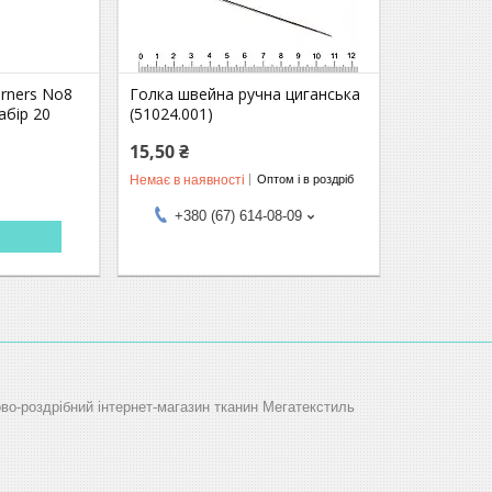
rners No8
Голка швейна ручна циганська
абір 20
(51024.001)
15,50 ₴
Немає в наявності
Оптом і в роздріб
+380 (67) 614-08-09
ово-роздрібний інтернет-магазин тканин Мегатекстиль