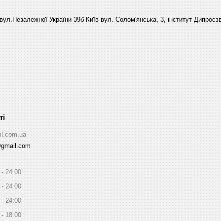
вул.Незалежної України 39б Київ вул. Солом'янська, 3, інститут Дипросзв
il.com.ua
@gmail.com
24:00
24:00
24:00
18:00