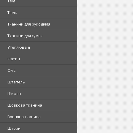
Твід
Тюль
Тканини для рукоділля
Тканини для сумок
Утеплювачі
Фатин
Фліс
Штапель
Шифон
Шовкова тканина
Вовняна тканина
Штори