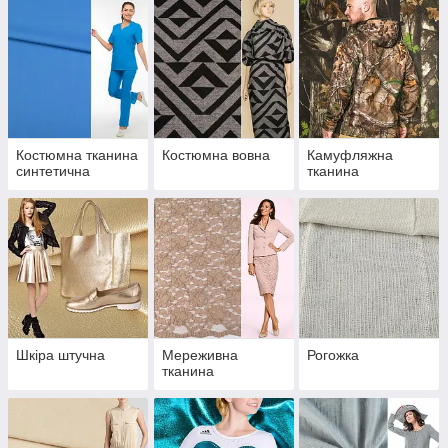
Костюмна тканина
Костюмна вовна
Камуфляжна
синтетична
тканина
Шкіра штучна
Мереживна
Рогожка
тканина