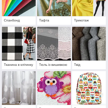
Спанбонд
Тафта
Трикотаж
Тканина в клітинку
Тюль із вишивкою
Твід