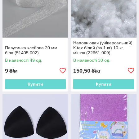
Наповнювач (універсальний)
Павутинка клейова 20 мм
К.tex білий (за 1 кг) 10 кг
біла (51405.002)
мішок (22661.009)
В наявності 49 од.
В наявності 30 од.
9
150,50
₴/м
₴/кг
Купити
Купити