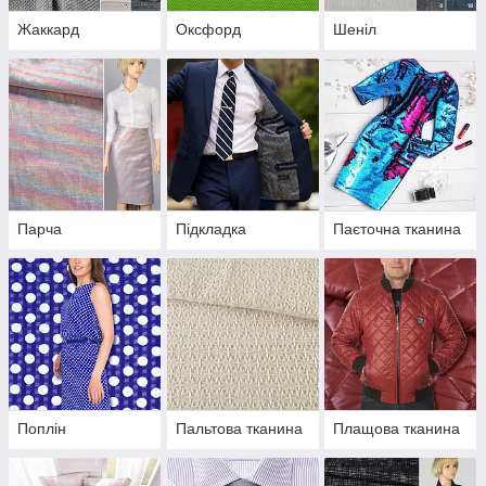
Жаккард
Оксфорд
Шеніл
Парча
Підкладка
Паєточна тканина
Поплін
Пальтова тканина
Плащова тканина