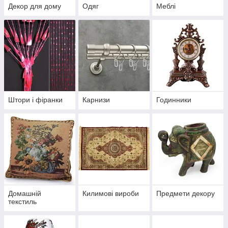
Декор для дому
Одяг
Меблі
Штори і фіранки
Карнизи
Годинники
Домашній
Килимові вироби
Предмети декору
текстиль