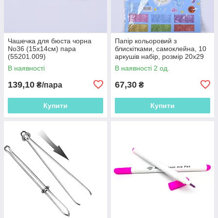
Чашечка для бюста чорна
Папір кольоровий з
No36 (15х14см) пара
блискітками, самоклейна, 10
(55201.009)
аркушів набір, розмір 20х29
см (56275.003)
В наявності
В наявності 2 од.
139,10
67,30
₴/пара
₴
Купити
Купити