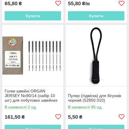
65,80
55,80
₴
₴/м
Купити
Купити
Голки швейні ORGAN
JERSEY No90/14 (набір 10
Пулер (підвіска) для бігунків
шт.) для побутових швейних
чорний (52850.010)
машин (51028.054)
В наявності 2 од.
В наявності 95 од.
161,50
5,50
₴
₴