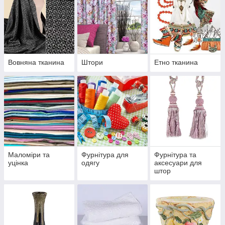
Вовняна тканина
Штори
Етно тканина
Маломіри та
Фурнітура для
Фурнітура та
уцінка
одягу
аксесуари для
штор