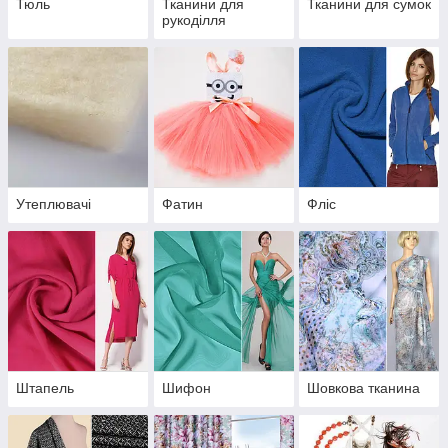
Тюль
Тканини для
Тканини для сумок
рукоділля
Утеплювачі
Фатин
Фліс
Штапель
Шифон
Шовкова тканина