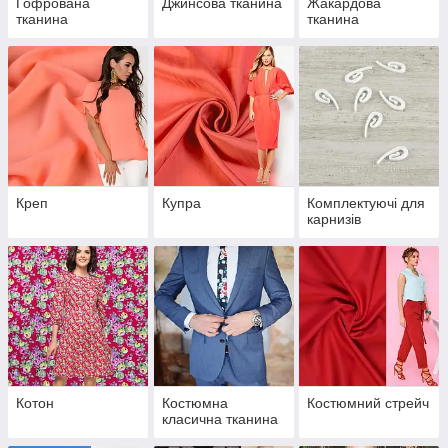
Гофрована
Джинсова тканина
Жакардова
тканина
тканина
Креп
Купра
Комплектуючі для
карнизів
Котон
Костюмна
Костюмний стрейч
класична тканина