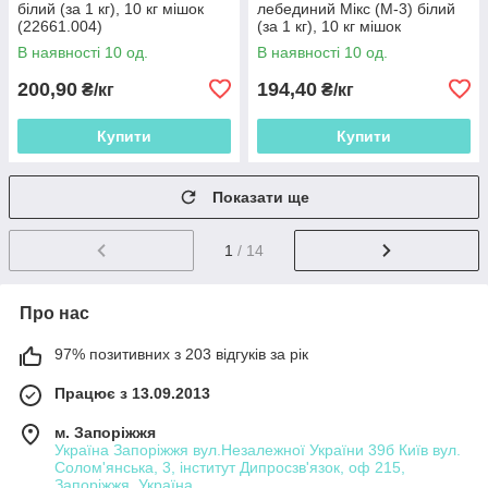
білий (за 1 кг), 10 кг мішок
лебединий Мікс (М-3) білий
(22661.004)
(за 1 кг), 10 кг мішок
(22661.008)
В наявності 10 од.
В наявності 10 од.
200,90
194,40
₴/кг
₴/кг
Купити
Купити
Показати ще
1
/ 14
Про нас
97% позитивних з 203 відгуків за рік
Працює з 13.09.2013
м. Запоріжжя
Україна Запоріжжя вул.Незалежної України 39б Київ вул.
Солом'янська, 3, інститут Дипросзв'язок, оф 215,
Запоріжжя, Україна