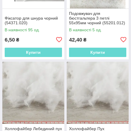
Подовжувач для
Фіксатор для шнура чорний
бюстгальтера 3 петлі
(54371.020)
55х95мм чорний (55201.012)
В наявності 95 од.
В наявності 5 од.
6,50
42,40
₴
₴
Купити
Купити
Холлофайбер Лебединий пух
Холлофайбер Пух