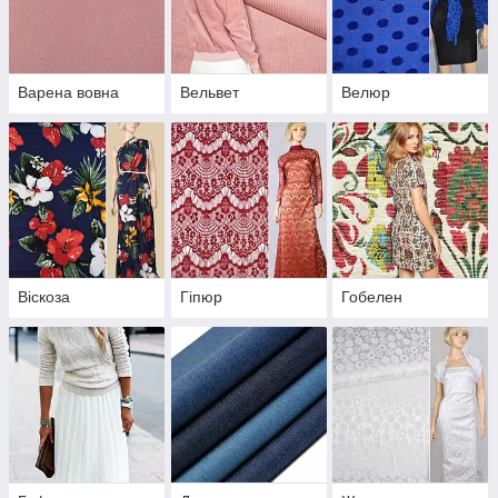
Варена вовна
Вельвет
Велюр
Віскоза
Гіпюр
Гобелен