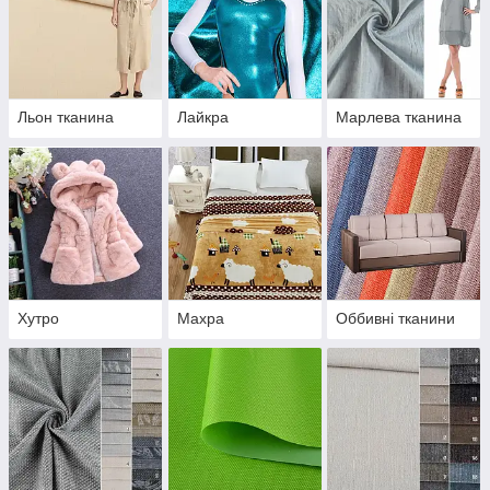
Льон тканина
Лайкра
Марлева тканина
Хутро
Махра
Оббивні тканини