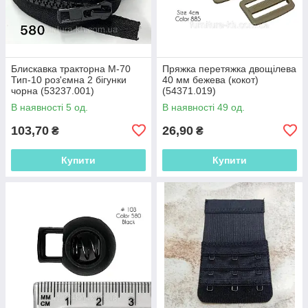
Блискавка тракторна М-70
Пряжка перетяжка двощілева
Тип-10 роз'ємна 2 бігунки
40 мм бежева (кокот)
чорна (53237.001)
(54371.019)
В наявності 5 од.
В наявності 49 од.
103,70
26,90
₴
₴
Купити
Купити