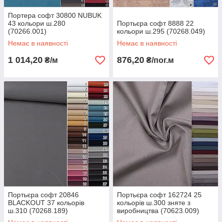
Портера софт 30800 NUBUK
43 кольори ш.280
Портьєра софт 8888 22
(70266.001)
кольори ш.295 (70268.049)
Немає в наявності
Немає в наявності
1 014,20
876,20
₴/м
₴/пог.м
Портьєра софт 20846
Портьєра софт 162724 25
BLACKOUT 37 кольорів
кольорів ш.300 зняте з
ш.310 (70268.189)
виробництва (70623.009)