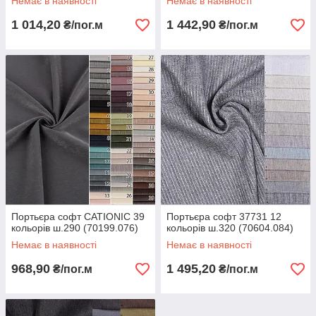
Немає в наявності
Немає в наявності
1 014,20
1 442,90
₴/пог.м
₴/пог.м
Портьєра софт CATIONIC 39
Портьєра софт 37731 12
кольорів ш.290 (70199.076)
кольорів ш.320 (70604.084)
Немає в наявності
Немає в наявності
968,90
1 495,20
₴/пог.м
₴/пог.м