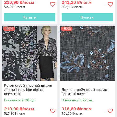
210,90
241,20
₴/пог.м
₴/пог.м
527,30 ₴/пог.м
603,10 ₴/пог.м
Купити
Купити
–60%
–60%
Котон стрейч чорний штамп
літери ієрогліфи сірі та
Джинс стрейч сірий штамп
веселкові
блакитні листя
В наявності 38 од.
В наявності 22 од.
210,90
316,60
₴/пог.м
₴/пог.м
527,30 ₴/пог.м
791,50 ₴/пог.м