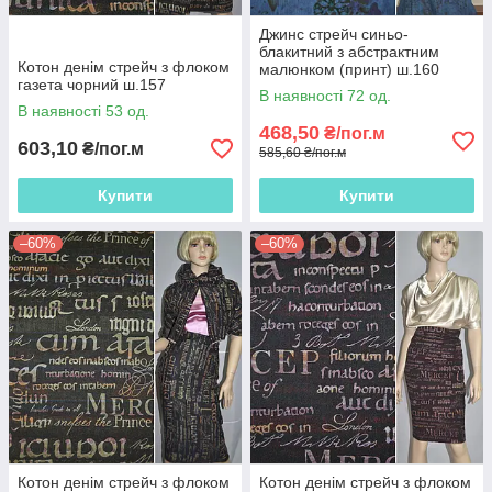
Джинс стрейч синьо-
блакитний з абстрактним
Котон денім стрейч з флоком
малюнком (принт) ш.160
газета чорний ш.157
В наявності 72 од.
В наявності 53 од.
468,50
₴/пог.м
603,10
₴/пог.м
585,60 ₴/пог.м
Купити
Купити
–60%
–60%
Котон денім стрейч з флоком
Котон денім стрейч з флоком