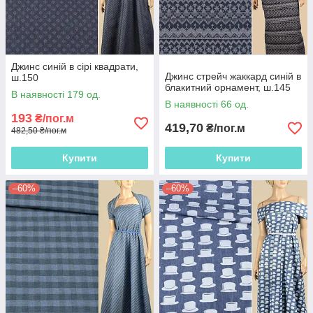
Джинс синій в сірі квадрати,
Джинс стрейч жаккард синій в
ш.150
блакитний орнамент, ш.145
В наявності 179 од.
В наявності 66 од.
193
₴/пог.м
419,70
₴/пог.м
482,50 ₴/пог.м
Купити
Купити
–60%
–60%