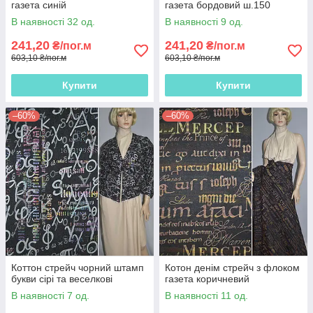
газета синій
газета бордовий ш.150
В наявності 32 од.
В наявності 9 од.
241,20
241,20
₴/пог.м
₴/пог.м
603,10 ₴/пог.м
603,10 ₴/пог.м
Купити
Купити
–60%
–60%
Коттон стрейч чорний штамп
Котон денім стрейч з флоком
букви сірі та веселкові
газета коричневий
В наявності 7 од.
В наявності 11 од.