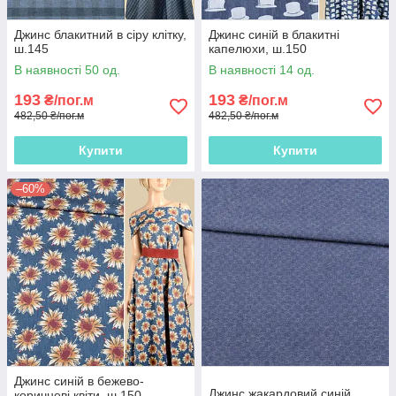
Джинс блакитний в сіру клітку,
Джинс синій в блакитні
ш.145
капелюхи, ш.150
В наявності 50 од.
В наявності 14 од.
193
193
₴/пог.м
₴/пог.м
482,50 ₴/пог.м
482,50 ₴/пог.м
Купити
Купити
–60%
Джинс синій в бежево-
Джинс жакардовий синій
коричневі квіти, ш.150