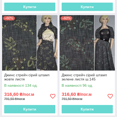
Купити
Купити
–60%
–60%
Джинс стрейч сірий штамп
Джинс стрейч сірий штамп
жовте листя
зелене листя ш.145
В наявності 134 од.
В наявності 96 од.
316,60
316,60
₴/пог.м
₴/пог.м
791,50 ₴/пог.м
791,50 ₴/пог.м
Купити
Купити