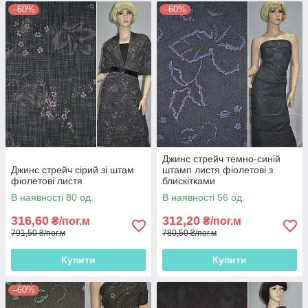
–60%
–60%
Джинс стрейч темно-синій
Джинс стрейч сірий зі штам
штамп листя фіолетові з
фіолетові листя
блискітками
В наявності 80 од.
В наявності 56 од.
316,60
312,20
₴/пог.м
₴/пог.м
791,50 ₴/пог.м
780,50 ₴/пог.м
Купити
Купити
–60%