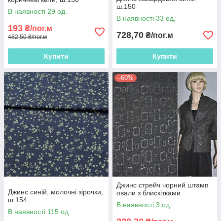
ш.150
В наявності 29 од.
В наявності 33 од.
193
₴/пог.м
728,70
₴/пог.м
482,50 ₴/пог.м
Купити
Купити
–60%
Джинс стрейч чорний штамп
Джинс синій, молочні зірочки,
овали з блискітками
ш.154
В наявності 3 од.
В наявності 115 од.