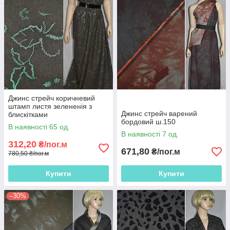
Джинс стрейч коричневий
штамп листя зелененія з
Джинс стрейч варений
блискітками
бордовий ш.150
В наявності 65 од.
В наявності 7 од.
312,20
₴/пог.м
671,80
₴/пог.м
780,50 ₴/пог.м
Купити
Купити
–30%