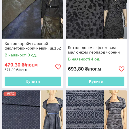
Коттон стрейч варений
Коттон денім з флоковим
фіолетово-коричневий, ш.152
малюнком леопард чорний
В наявності 9 од.
В наявності 4 од.
470,30
₴/пог.м
693,80
₴/пог.м
671,80 ₴/пог.м
Купити
Купити
–60%