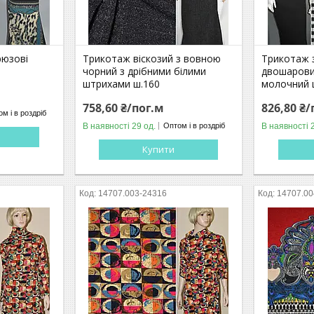
рюзові
Трикотаж віскозий з вовною
Трикотаж 
чорний з дрібними білими
двошаровий
штрихами ш.160
молочний 
758,60 ₴/пог.м
826,80 ₴/
м і в роздріб
В наявності 29 од.
В наявності 
Оптом і в роздріб
Купити
14707.003-24316
14707.00