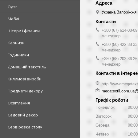
Одяг
Україна Запоріжжя 
Меблі
+380 (67) 614-08-09
Штори і фіранки
менеджер
Карнизи
+380 (50) 422-88-33
менеджер
Годинники
+380 (68) 202-36-26
менеджер
Домашній текстиль
Килимові вироби
http://www.megatext
Предмети декору
megatextil.com.ua
Графік роботи
Освітлення
Понеділок
00:00
Садовий декор
Вівторок
00:00
Середа
00:00
Сервіровка столу
Четвер
10:00