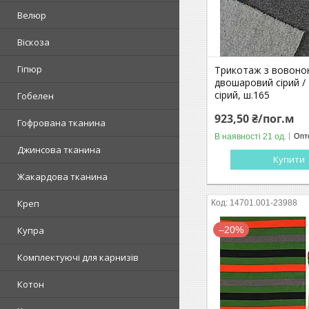
Велюр
Віскоза
Гіпюр
Трикотаж з вовон
двошаровий сірий /
сірий, ш.165
Гобелен
923,50 ₴/пог.м
Гофрована тканина
В наявності 21 од.
Опто
Джинсова тканина
Купити
Жакардова тканина
Креп
14701.001-23988
–20%
Купра
Комплектуючі для карнизів
Котон