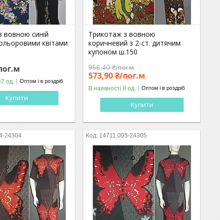
з вовною синій
Трикотаж з вовною
кольоровими квітами
коричневий з 2-ст. дитячим
купоном ш.150
пог.м
956,40 ₴/пог.м
573,90 ₴/пог.м
37 од.
Оптом і в роздріб
В наявності 8 од.
Оптом і в роздріб
Купити
Купити
4-24304
14711.005-24305