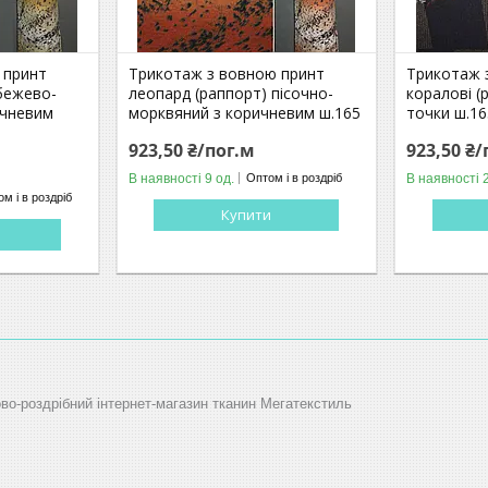
 принт
Трикотаж з вовною принт
Трикотаж 
бежево-
леопард (раппорт) пісочно-
коралові (
ичневим
морквяний з коричневим ш.165
точки ш.16
923,50 ₴/пог.м
923,50 ₴/
В наявності 9 од.
В наявності 
Оптом і в роздріб
м і в роздріб
Купити
ово-роздрібний інтернет-магазин тканин Мегатекстиль