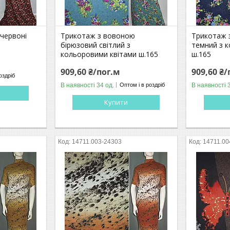
червоні
Трикотаж з вовоною
Трикотаж 
бірюзовий світлий з
темний з 
кольоровими квітами ш.165
ш.165
909,60 ₴/пог.м
909,60 ₴/
оздріб
В наявності 34 од.
В наявності 
Оптом і в роздріб
Купити
14711.003-24303
14711.00