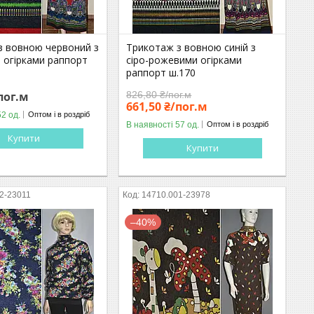
з вовною червоний з
Трикотаж з вовною синій з
и огірками раппорт
сіро-рожевими огірками
раппорт ш.170
пог.м
826,80 ₴/пог.м
661,50 ₴/пог.м
52 од.
Оптом і в роздріб
В наявності 57 од.
Оптом і в роздріб
Купити
Купити
2-23011
14710.001-23978
–40%