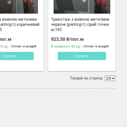
з вовною метелики
Трикотаж з вовною метелики
раппорт) коричневий
червоні (раппорт) сірий точки
5
ш.165
пог.м
923,50 ₴/пог.м
24 од.
В наявності 48 од.
Оптом і в роздріб
Оптом і в роздріб
Купити
Купити