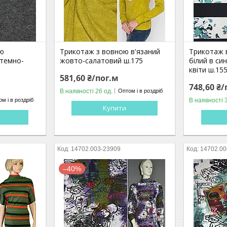
ою
Трикотаж з вовною в'язаний
Трикотаж 
 темно-
жовто-салатовий ш.175
білий в син
квіти ш.15
581,60 ₴/пог.м
748,60 ₴/
В наявності 26 од.
Оптом і в роздріб
В наявності 
м і в роздріб
Купити
14702.003-23909
14702.00
–40%