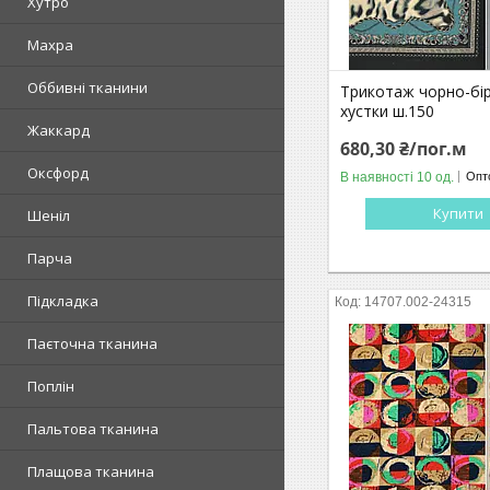
Хутро
Махра
Оббивні тканини
Трикотаж чорно-бі
хустки ш.150
Жаккард
680,30 ₴/пог.м
Оксфорд
В наявності 10 од.
Опто
Купити
Шеніл
Парча
Підкладка
14707.002-24315
Паєточна тканина
Поплін
Пальтова тканина
Плащова тканина