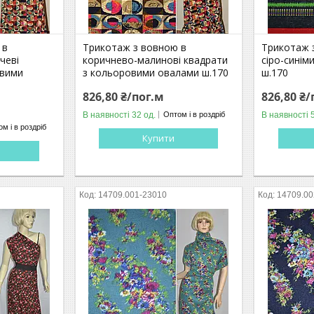
 в
Трикотаж з вовною в
Трикотаж 
чеві
коричнево-малинові квадрати
сіро-синім
овими
з кольоровими овалами ш.170
ш.170
826,80 ₴/пог.м
826,80 ₴/
В наявності 32 од.
В наявності 
Оптом і в роздріб
м і в роздріб
Купити
14709.001-23010
14709.00