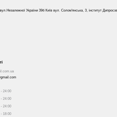
вул.Незалежної України 39б Київ вул. Солом'янська, 3, інститут Дипросзв
il.com.ua
@gmail.com
24:00
24:00
24:00
18:00