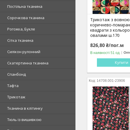
Постільна тканина
Сорочкова тканина
Трикотаж з вовною
коричнево-помаран
Рогожка, Букле
квадрати з кольор
овалами ш.170
Сітка тканина
826,80 ₴/пог.м
Силікон рулонний
В наявності 51 од.
Опто
Купити
Скатертинна тканина
Спанбонд
14708.001-23906
Тафта
Трикотаж
Тканина в клітинку
Тюль із вишивкою