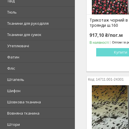
Твід
Тюль
Трикотаж чорний в 
Тканини для рукоділля
троянди ш.160
917,10 ₴/пог.м
Тканини для сумок
В наявності
Оптом і в р
Утеплювачі
Купити
Фатин
Фліс
Штапель
14711.001-24301
Шифон
Шовкова тканина
Вовняна тканина
Штори