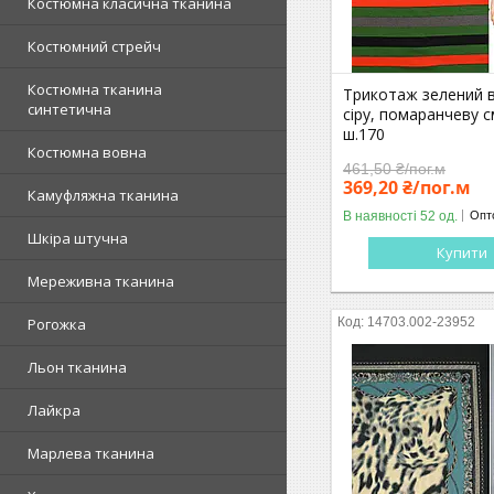
Костюмна класична тканина
Костюмний стрейч
Костюмна тканина
Трикотаж зелений в
синтетична
сіру, помаранчеву 
ш.170
Костюмна вовна
461,50 ₴/пог.м
369,20 ₴/пог.м
Камуфляжна тканина
В наявності 52 од.
Опто
Шкіра штучна
Купити
Мереживна тканина
14703.002-23952
Рогожка
Льон тканина
Лайкра
Марлева тканина