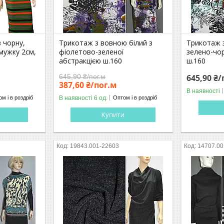
 чорну,
Трикотаж з вовною білий з
Трикотаж 
смужку 2см,
фіолетово-зеленої
зелено-чор
абстракцією ш.160
ш.160
645,90 ₴/пог.м
645,90 ₴/
387,60 ₴/пог.м
В наявності
В наявності 6 од.
м і в роздріб
Оптом і в роздріб
Купити
19843.001-22603
14707.00