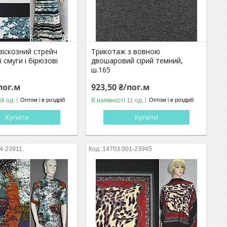
віскозний стрейч
Трикотаж з вовною
і смуги і бірюзові
двошаровий сірий темний,
5
ш.165
пог.м
923,50 ₴/пог.м
39 од.
В наявності 11 од.
Оптом і в роздріб
Оптом і в роздріб
Купити
Купити
4-23911
14703.001-23945