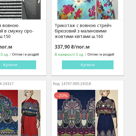
з вовною
Трикотаж c вовною стрейч
 в смужку сіро-
бірюзовий з малиновими
ш.150
жовтими квітами ш.160
пог.м
337,90 ₴/пог.м
23 од.
В наявності 5 од.
Оптом і в роздріб
Оптом і в роздріб
Купити
Купити
4-24317
14707.005-24318
–20%