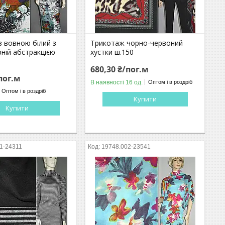
з вовною білий з
Трикотаж чорно-червоний
ній абстракцією
хустки ш.150
680,30 ₴/пог.м
пог.м
В наявності 16 од.
Оптом і в роздріб
Оптом і в роздріб
Купити
Купити
1-24311
19748.002-23541