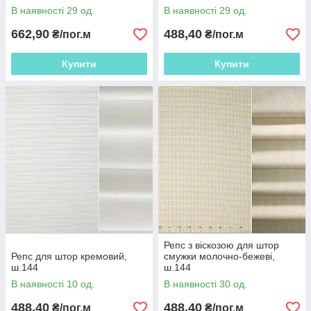
В наявності 29 од.
В наявності 29 од.
662,90
488,40
₴/пог.м
₴/пог.м
Купити
Купити
Репс з віскозою для штор
Репс для штор кремовий,
смужки молочно-бежеві,
ш.144
ш.144
В наявності 10 од.
В наявності 30 од.
488,40
488,40
₴/пог.м
₴/пог.м