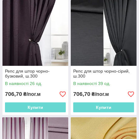
Репс для штор чорно-
Репс для штор чорно-сірий,
бузковий, ш.300
ш.300
В наявності 26 од.
В наявності 39 од.
706,70
706,70
₴/пог.м
₴/пог.м
Купити
Купити