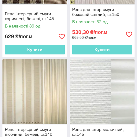
Репс для штор смуги
Репс інтер'єрний смуги
бежевий світлий, ш.150
коричневі, бежеві, ш.145
В наявності 52 од.
В наявності 89 од.
530,30
₴/пог.м
629
₴/пог.м
662,90 ₴/пог.м
Купити
Купити
Репс інтер'єрний смуги
Репс для штор молочний,
пісочний, бежеві, ш.140
ш.145