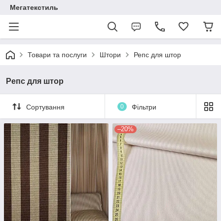
Мегатекстиль
Товари та послуги
Штори
Репс для штор
Репс для штор
Сортування
0
Фільтри
–20%