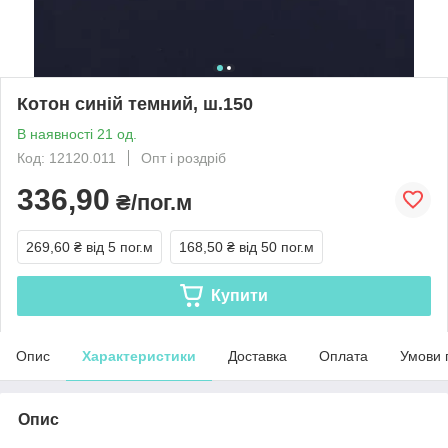
Котон синій темний, ш.150
В наявності 21 од.
Код: 12120.011
Опт і роздріб
336,90
₴/пог.м
269,60 ₴
від 5 пог.м
168,50 ₴
від 50 пог.м
Купити
Опис
Характеристики
Доставка
Оплата
Умови 
Опис