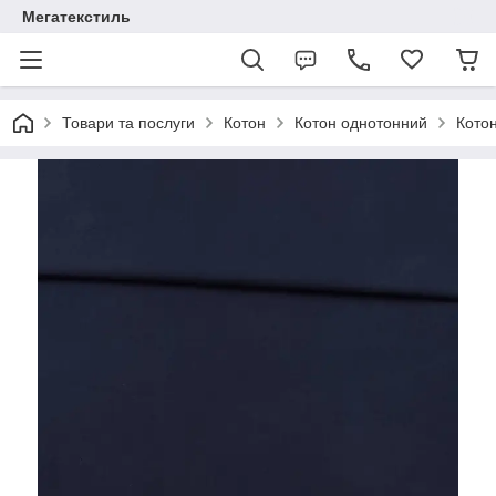
Мегатекстиль
Товари та послуги
Котон
Котон однотонний
Котон