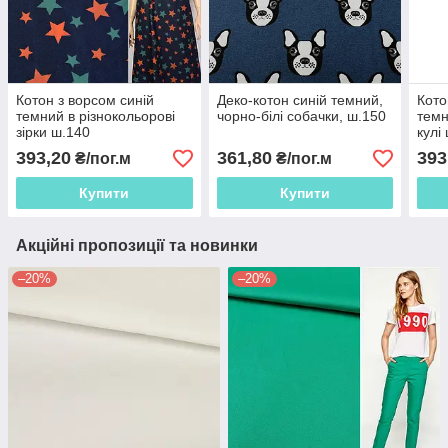
Котон з ворсом синій
Деко-котон синій темний,
Кото
темний в різнокольорові
чорно-білі собачки, ш.150
темн
зірки ш.140
кулі
393,20
361,80
393
₴/пог.м
₴/пог.м
Купити
Купити
Акційні пропозиції та новинки
–20%
–20%