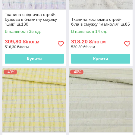
Тканина спіднична стрейч
бузкова в блакитну смужку
Тканина костюмна стрейч
"шик" ш.130
біла в смужку "магнолія" ш.85
В наявності 35 од.
В наявності 14 од.
309,80
318,20
₴/пог.м
₴/пог.м
516,30 ₴/пог.м
530,30 ₴/пог.м
Купити
Купити
–40%
–40%