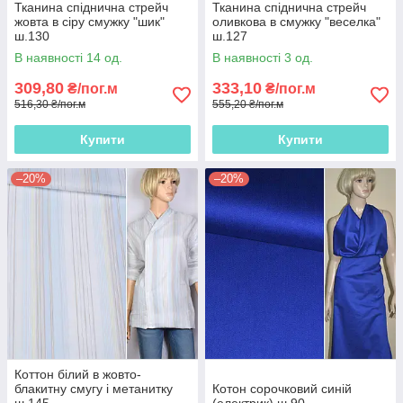
Тканина спіднична стрейч
Тканина спіднична стрейч
жовта в сіру смужку "шик"
оливкова в смужку "веселка"
ш.130
ш.127
В наявності 14 од.
В наявності 3 од.
309,80
333,10
₴/пог.м
₴/пог.м
516,30 ₴/пог.м
555,20 ₴/пог.м
Купити
Купити
–20%
–20%
Коттон білий в жовто-
блакитну смугу і метанитку
Котон сорочковий синій