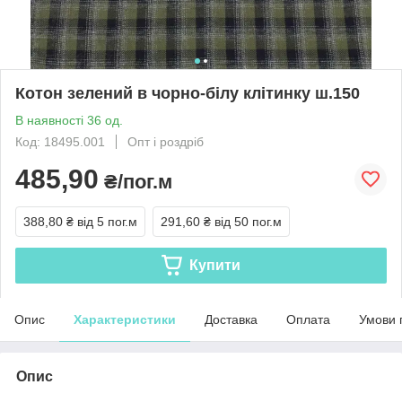
Котон зелений в чорно-білу клітинку ш.150
В наявності 36 од.
Код: 18495.001
Опт і роздріб
485,90
₴/пог.м
388,80 ₴
від 5 пог.м
291,60 ₴
від 50 пог.м
Купити
Опис
Характеристики
Доставка
Оплата
Умови 
Опис