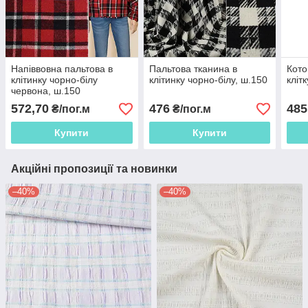
Напіввовна пальтова в
Пальтова тканина в
Кото
клітинку чорно-білу
клітинку чорно-білу, ш.150
кліт
червона, ш.150
572,70
476
485
₴/пог.м
₴/пог.м
Купити
Купити
Акційні пропозиції та новинки
–40%
–40%