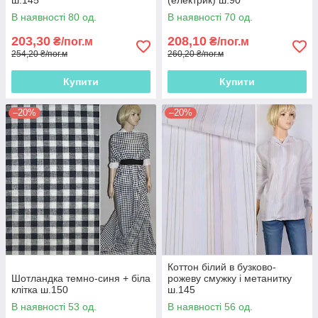
ш.145
(електрик) ш.90
В наявності 80 од.
В наявності 70 од.
203,30
208,10
₴/пог.м
₴/пог.м
254,20 ₴/пог.м
260,20 ₴/пог.м
Купити
Купити
–20%
–20%
Коттон білий в бузково-
Шотландка темно-синя + біла
рожеву смужку і метанитку
клітка ш.150
ш.145
В наявності 53 од.
В наявності 56 од.