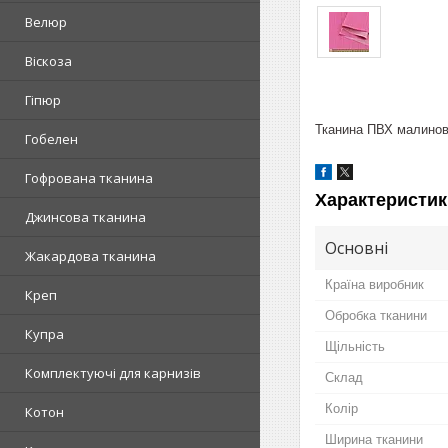
Велюр
Віскоза
Гіпюр
Тканина ПВХ малинова 
Гобелен
Гофрована тканина
Характеристик
Джинсова тканина
Основні
Жакардова тканина
Країна виробник
Креп
Обробка тканини
Купра
Щільність
Комплектуючі для карнизів
Склад
Колір
Котон
Ширина тканини