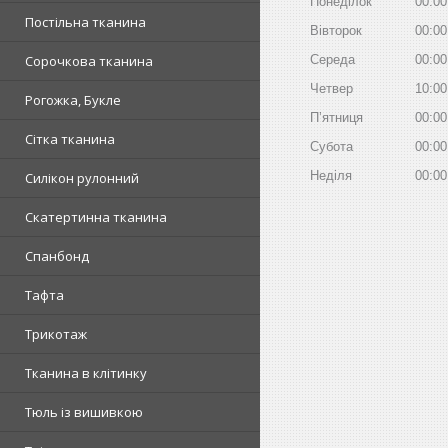
Понеділок
00:00
Постільна тканина
Вівторок
00:00
Сорочкова тканина
Середа
00:00
Четвер
10:00
Рогожка, Букле
Пʼятниця
00:00
Сітка тканина
Субота
00:00
Неділя
00:00
Силікон рулонний
Скатертинна тканина
Спанбонд
Тафта
Трикотаж
Тканина в клітинку
Тюль із вишивкою