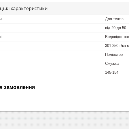
цькі характеристики
и
Для тентів
від 20 до 50
ті
Водовідштов
301-350 г/кв.
Поліестер
Смужка
145-154
я замовлення