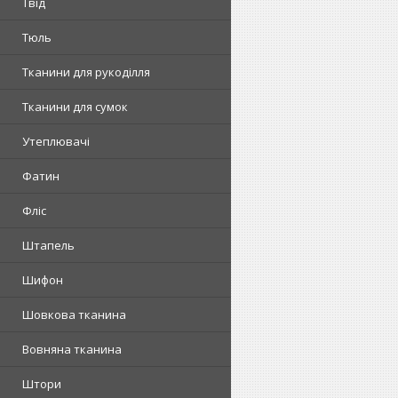
Твід
Тюль
Тканини для рукоділля
Тканини для сумок
Утеплювачі
Фатин
Фліс
Штапель
Шифон
Шовкова тканина
Вовняна тканина
Штори