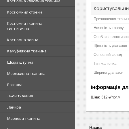
Костюмна класична тканина
Користувальни
Костюмний стрейч
Призначення тканин
Костюмна тканина
Наявність товару
синтетична
Особливі властивос
Костюмна вовна
Щільність діапазон
Камуфляжна тканина
Основний склад
Шкіра штучна
Тип малюнка
Ширина діапазон
Мереживна тканина
Рогожка
Інформація дл
Льон тканина
Ціна:
312 ₴/пог.м
Лайкра
Марлева тканина