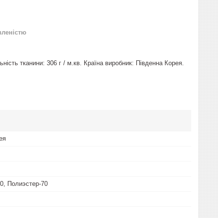
вленістю
ість тканини: 306 г / м.кв. Країна виробник: Південна Корея.
ея
0, Полиэстер-70