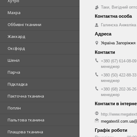
Хутро
Таки, Вигідний опт
Махра
Оббивні тканини
Галинска Анжеліка
Жаккард
Україна Запоріжжя 
Оксфорд
Шеніл
+380 (67) 614-08-09
менеджер
Парча
+380 (50) 422-88-33
менеджер
Підкладка
+380 (68) 202-36-26
менеджер
Паєточна тканина
Поплін
http://www.megatext
Пальтова тканина
megatextil.com.ua
Графік роботи
Плащова тканина