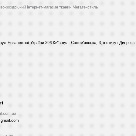
ово-роздрібний інтернет-магазин тканин Мегатекстиль
вул.Незалежної України 39б Київ вул. Солом'янська, 3, інститут Дипросзв
il.com.ua
@gmail.com