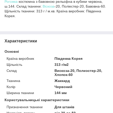
Рогожка
костюмна з бавовною рельєфна в кубики червона,
ш.144. Склад тканини:
Віскоза
-20, Поліестер-20, Бавовна-60.
Щільність тканини: 313 г / м.кв. Країна виробник: Південна
Корея.
Характеристики
Основні
Країна виробник
Південна Корея
Щільність
313 г/м2
Склад
Вискоза-20, Полиэстер-20,
Хлопок-60
Тканина
Жаккард
Колір
Червоний
Ширина тканини
144 мм
Користувальницькі характеристики
Призначення тканини
Для штанів
Наявність товару
від 20 до 50