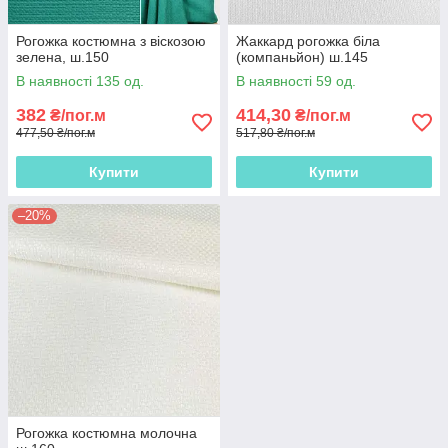
Рогожка костюмна з віскозою
Жаккард рогожка біла
зелена, ш.150
(компаньйон) ш.145
В наявності 135 од.
В наявності 59 од.
382
414,30
₴/пог.м
₴/пог.м
477,50 ₴/пог.м
517,80 ₴/пог.м
Купити
Купити
–20%
Рогожка костюмна молочна