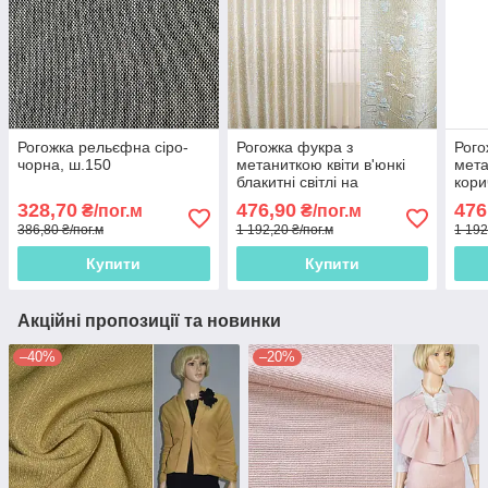
Рогожка рельєфна сіро-
Рогожка фукра з
Рого
чорна, ш.150
метаниткою квіти в'юнкі
мета
блакитні світлі на
кори
бежевому світлому тлі,
світ
328,70
476,90
476
₴/пог.м
₴/пог.м
ш.280
386,80 ₴/пог.м
1 192,20 ₴/пог.м
1 192
Купити
Купити
Акційні пропозиції та новинки
–40%
–20%