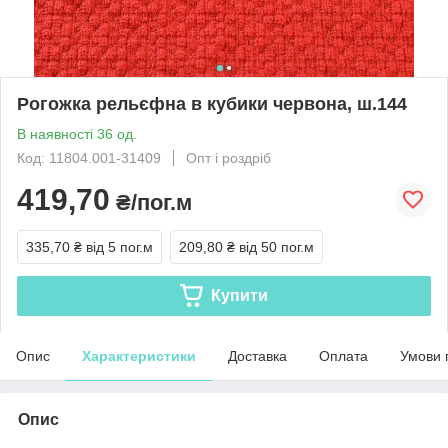
Рогожка рельєфна в кубики червона, ш.144
В наявності 36 од.
Код: 11804.001-31409
Опт і роздріб
419,70
₴/пог.м
335,70 ₴
від 5 пог.м
209,80 ₴
від 50 пог.м
Купити
Опис
Характеристики
Доставка
Оплата
Умови 
Опис