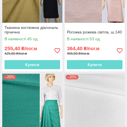
Тканина костюмна діагональ
гірчична
Рогожка рожева світла, ш.140
В наявності 45 од.
В наявності 53 од.
255,40
364,40
₴/пог.м
₴/пог.м
425,60 ₴/пог.м
455,50 ₴/пог.м
Купити
Купити
–20%
–20%