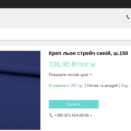
Креп льон стрейч синій, ш.150
336,90 ₴/пог.м
Показати оптові ціни
В наявності 207 од.
Оптом і в роздріб
Код:
Купити
+380 (67) 614-08-09