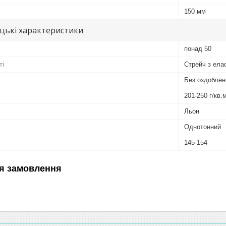
150 мм
цькі характеристики
понад 50
ті
Стрейч з ела
Без оздоблен
201-250 г/кв.
Льон
Однотонний
145-154
я замовлення