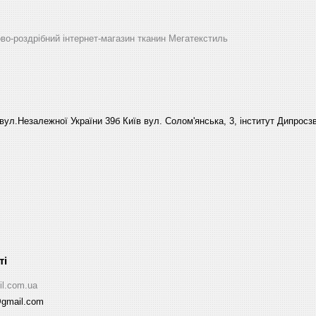
ово-роздрібний інтернет-магазин тканин Мегатекстиль
вул.Незалежної України 39б Київ вул. Солом'янська, 3, інститут Дипросзв
il.com.ua
@gmail.com