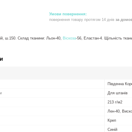
повернення товару протягом 14 днів
за домо
й, ш.150. Склад тканини: Льон-40,
Віскоза
-56, Еластан-4. Щільність ткан
и
Південна Кор
и
Для штанів
213 г/м2
Лен-40, Виск
Креп
Синій