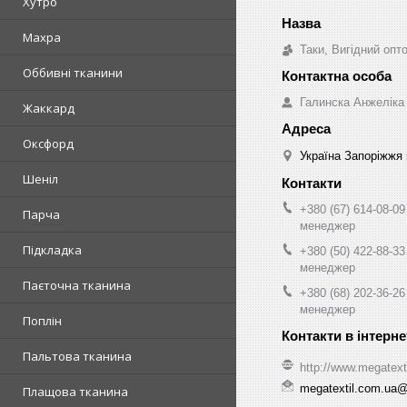
Хутро
Махра
Таки, Вигідний опт
Оббивні тканини
Галинска Анжеліка
Жаккард
Оксфорд
Україна Запоріжжя 
Шеніл
+380 (67) 614-08-09
Парча
менеджер
Підкладка
+380 (50) 422-88-33
менеджер
Паєточна тканина
+380 (68) 202-36-26
менеджер
Поплін
Пальтова тканина
http://www.megatext
megatextil.com.ua
Плащова тканина