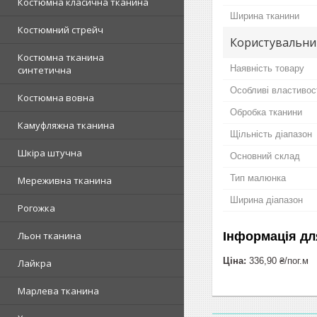
Костюмна класична тканина
Ширина тканини
Костюмний стрейч
Користувальни
Костюмна тканина
Наявність товару
синтетична
Особливі властивос
Костюмна вовна
Обробка тканини
Камуфляжна тканина
Щільність діапазон
Шкіра штучна
Основний склад
Тип малюнка
Мереживна тканина
Ширина діапазон
Рогожка
Інформація дл
Льон тканина
Ціна:
336,90 ₴/пог.м
Лайкра
Марлева тканина