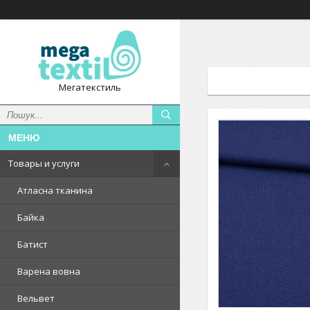
Мегатекстиль
Товары и услуги
Атласна тканина
Байка
Батист
Варена вовна
Вельвет