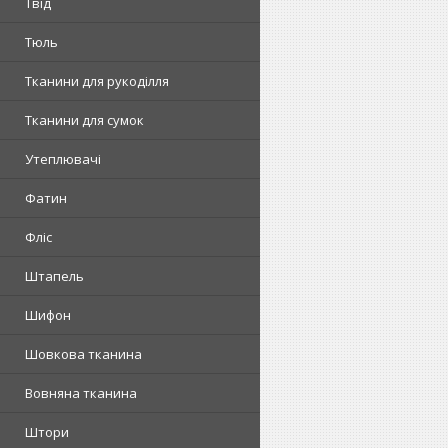
Твід
Тюль
Тканини для рукоділля
Тканини для сумок
Утеплювачі
Фатин
Фліс
Штапель
Шифон
Шовкова тканина
Вовняна тканина
Штори