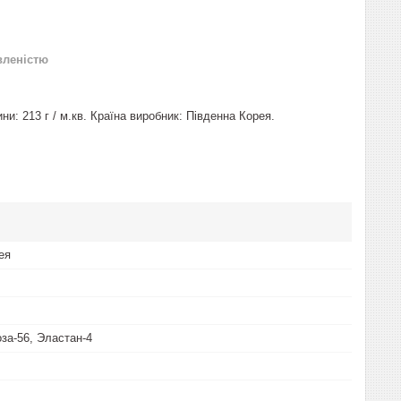
вленістю
ини: 213 г / м.кв. Країна виробник: Південна Корея.
ея
оза-56, Эластан-4