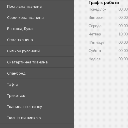
Графік роботи
Постільна тканина
Понеділок
00:00
Сорочкова тканина
Вівторок
00:00
Середа
00:00
Рогожка, Букле
Четвер
10:00
Сітка тканина
Пʼятниця
00:00
Силікон рулонний
Субота
00:00
Неділя
00:00
Скатертинна тканина
Спанбонд
Тафта
Трикотаж
Тканина в клітинку
Тюль із вишивкою