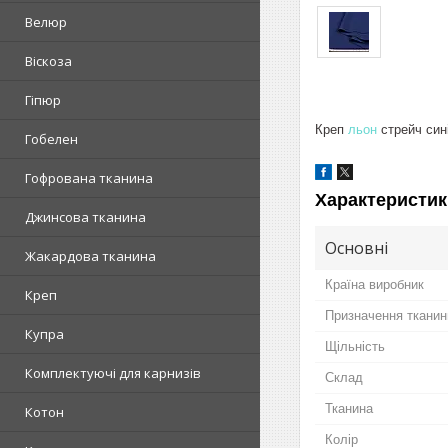
Велюр
Віскоза
Гіпюр
Креп
льон
стрейч сині
Гобелен
Гофрована тканина
Характеристик
Джинсова тканина
Основні
Жакардова тканина
Країна виробник
Креп
Призначення тканин
Купра
Щільність
Комплектуючі для карнизів
Склад
Тканина
Котон
Колір