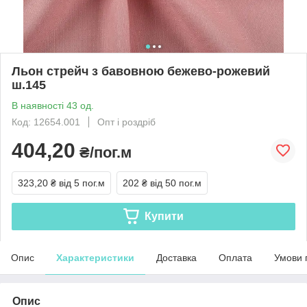
Льон стрейч з бавовною бежево-рожевий
ш.145
В наявності 43 од.
Код: 12654.001
Опт і роздріб
404,20
₴/пог.м
323,20 ₴
від 5 пог.м
202 ₴
від 50 пог.м
Купити
Опис
Характеристики
Доставка
Оплата
Умови 
Опис