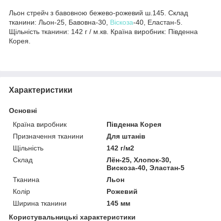
Льон стрейч з бавовною бежево-рожевий ш.145. Склад
тканини: Льон-25, Бавовна-30,
Віскоза
-40, Еластан-5.
Щільність тканини: 142 г / м.кв. Країна виробник: Південна
Корея.
Характеристики
Основні
Країна виробник
Південна Корея
Призначення тканини
Для штанів
Щільність
142 г/м2
Склад
Лён-25, Хлопок-30,
Вискоза-40, Эластан-5
Тканина
Льон
Колір
Рожевий
Ширина тканини
145 мм
Користувальницькі характеристики