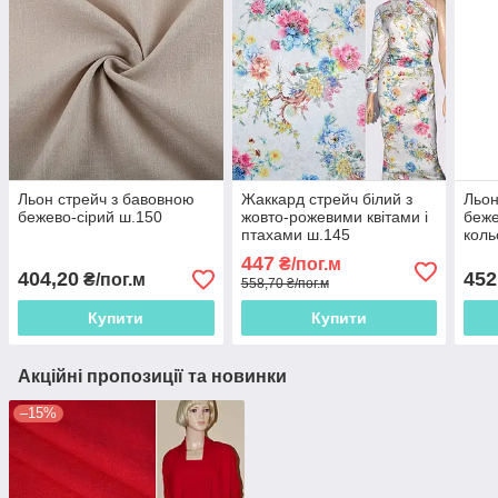
Льон стрейч з бавовною
Жаккард стрейч білий з
Льон
бежево-сірий ш.150
жовто-рожевими квітами і
беже
птахами ш.145
коль
ш.1
447
₴/пог.м
404,20
452
₴/пог.м
558,70 ₴/пог.м
Купити
Купити
Акційні пропозиції та новинки
–15%