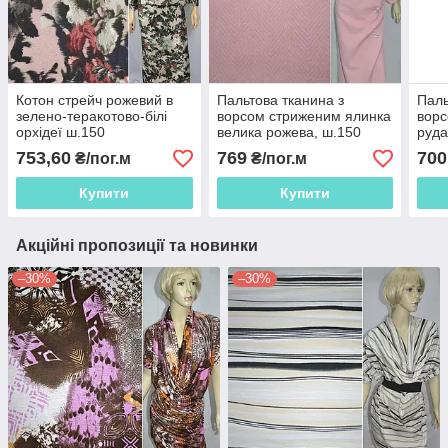
Котон стрейч рожевий в
Пальтова тканина з
Паль
зелено-теракотово-білі
ворсом стриженим ялинка
ворс
орхідеї ш.150
велика рожева, ш.150
руд
753,60
769
700
₴/пог.м
₴/пог.м
Купити
Купити
Акційні пропозиції та новинки
–30%
–30%