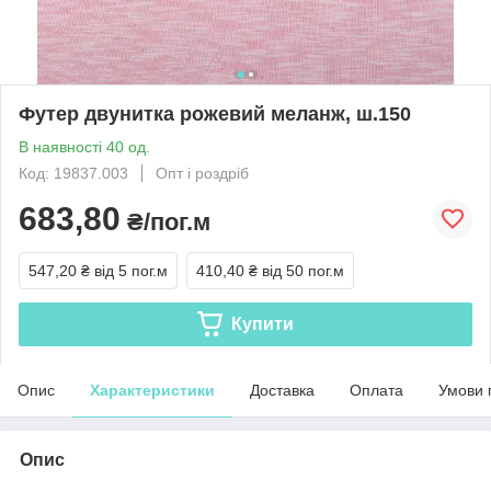
Футер двунитка рожевий меланж, ш.150
В наявності 40 од.
Код: 19837.003
Опт і роздріб
683,80
₴/пог.м
547,20 ₴
від 5 пог.м
410,40 ₴
від 50 пог.м
Купити
Опис
Характеристики
Доставка
Оплата
Умови 
Опис