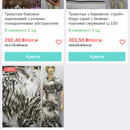
Трикотаж бавовна
Трикотаж з бавовною стрейч
коричневий з рожево-
блідо-сірий з бежево-
помаранчевим абстрактним
чорними смужками ш.150
малюнком
В наявності 2 од.
В наявності 3 од.
292,40
303,50
₴/пог.м
₴/пог.м
417,70 ₴/пог.м
433,60 ₴/пог.м
Купити
Купити
–20%