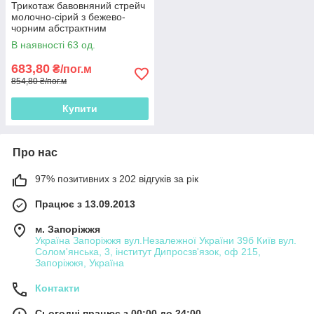
Трикотаж бавовняний стрейч
молочно-сірий з бежево-
чорним абстрактним
малюнком ш.143
В наявності 63 од.
683,80
₴/пог.м
854,80 ₴/пог.м
Купити
Про нас
97% позитивних з 202 відгуків за рік
Працює з 13.09.2013
м. Запоріжжя
Україна Запоріжжя вул.Незалежної України 39б Київ вул.
Солом'янська, 3, інститут Дипросзв'язок, оф 215,
Запоріжжя, Україна
Контакти
Сьогодні працює з 00:00 до 24:00