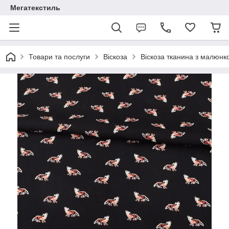
Мегатекстиль
Товари та послуги
Віскоза
Віскоза тканина з малюнк