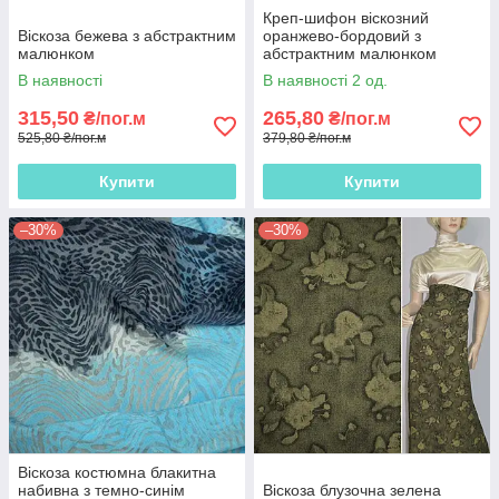
Креп-шифон віскозний
Віскоза бежева з абстрактним
оранжево-бордовий з
малюнком
абстрактним малюнком
В наявності
В наявності 2 од.
315,50
265,80
₴/пог.м
₴/пог.м
525,80 ₴/пог.м
379,80 ₴/пог.м
Купити
Купити
–30%
–30%
Віскоза костюмна блакитна
набивна з темно-синім
Віскоза блузочна зелена