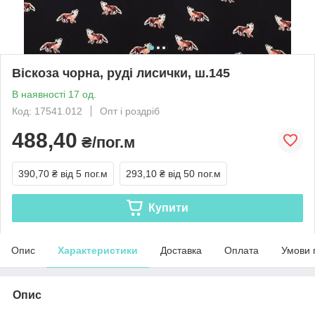
Віскоза чорна, руді лисички, ш.145
В наявності 17 од.
Код: 17541.012
Опт і роздріб
488,40
₴/пог.м
390,70 ₴
від 5 пог.м
293,10 ₴
від 50 пог.м
Купити
Опис
Характеристики
Доставка
Оплата
Умови 
Опис