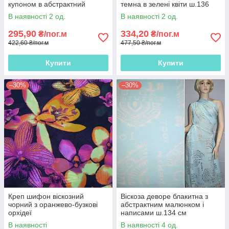
купоном в абстрактний
темна в зелені квіти ш.136
малюнок, ш.150
В наявності 2 од.
В наявності 2 од.
295,90
334,20
₴/пог.м
₴/пог.м
422,60 ₴/пог.м
477,50 ₴/пог.м
Купити
Купити
–30%
–30%
Креп шифон віскозний
Віскоза деворе блакитна з
чорний з оранжево-бузкові
абстрактним малюнком і
орхідеї
написами ш.134 см
В наявності
В наявності 4 од.