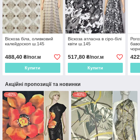
Віскоза біла, оливковий
Віскоза атласна в сіро-білі
Рого
калейдоскоп ш.145
квіти ш.145
баво
чорн
смуж
488,40
517,80
422
₴/пог.м
₴/пог.м
Купити
Купити
Акційні пропозиції та новинки
–40%
–40%