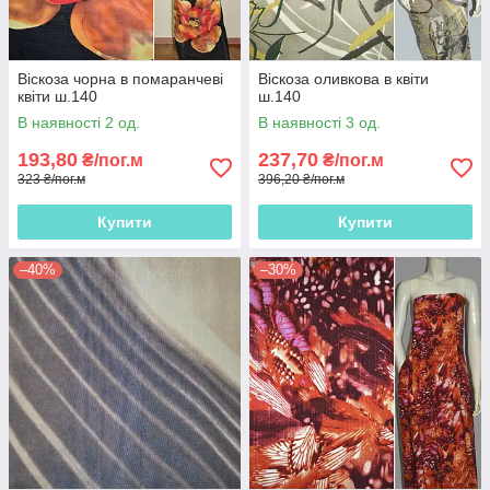
Віскоза чорна в помаранчеві
Віскоза оливкова в квіти
квіти ш.140
ш.140
В наявності 2 од.
В наявності 3 од.
193,80
237,70
₴/пог.м
₴/пог.м
323 ₴/пог.м
396,20 ₴/пог.м
Купити
Купити
–40%
–30%