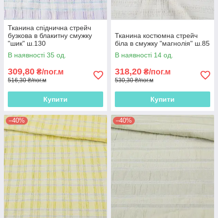
Тканина спіднична стрейч
бузкова в блакитну смужку
Тканина костюмна стрейч
"шик" ш.130
біла в смужку "магнолія" ш.85
В наявності 35 од.
В наявності 14 од.
309,80
318,20
₴/пог.м
₴/пог.м
516,30 ₴/пог.м
530,30 ₴/пог.м
Купити
Купити
–40%
–40%