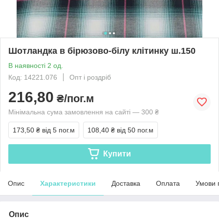
Шотландка в бірюзово-білу клітинку ш.150
В наявності 2 од.
Код: 14221.076
Опт і роздріб
216,80
₴/пог.м
Мінімальна сума замовлення на сайті — 300 ₴
173,50 ₴
від 5 пог.м
108,40 ₴
від 50 пог.м
Купити
Опис
Характеристики
Доставка
Оплата
Умови 
Опис