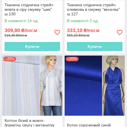
Тканина спіднична стрейч
Тканина спіднична стрейч
жовта в сіру смужку "шик"
оливкова в смужку "веселка"
ш.130
ш.127
В наявності 14 од.
В наявності 3 од.
309,80
333,10
₴/пог.м
₴/пог.м
516,30 ₴/пог.м
555,20 ₴/пог.м
Купити
Купити
–20%
–20%
Коттон білий в жовто-
блакитну смугу і метанитку
Котон сорочковий синій