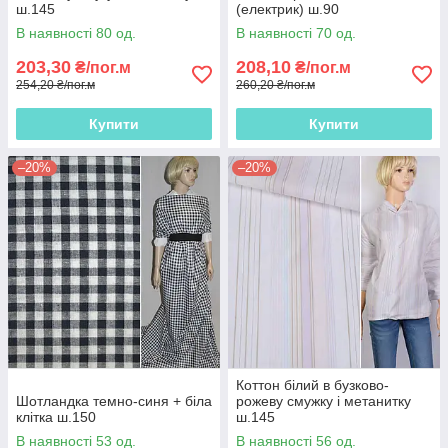
ш.145
(електрик) ш.90
В наявності 80 од.
В наявності 70 од.
203,30
208,10
₴/пог.м
₴/пог.м
254,20 ₴/пог.м
260,20 ₴/пог.м
Купити
Купити
–20%
–20%
Коттон білий в бузково-
Шотландка темно-синя + біла
рожеву смужку і метанитку
клітка ш.150
ш.145
В наявності 53 од.
В наявності 56 од.