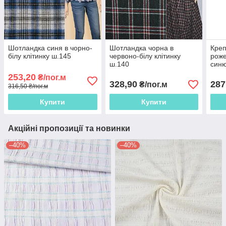
Шотландка синя в чорно-
Шотландка чорна в
Креп
білу клітинку ш.145
червоно-білу клітинку
роже
ш.140
синю
253,20
₴/пог.м
328,90
287
₴/пог.м
316,50 ₴/пог.м
Купити
Купити
Акційні пропозиції та новинки
–40%
–40%