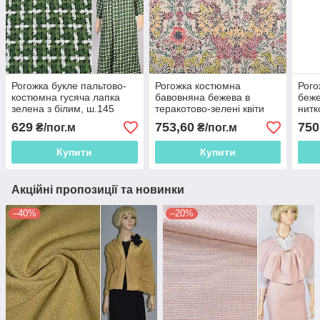
Рогожка букле пальтово-
Рогожка костюмна
Рого
костюмна гусяча лапка
бавовняна бежева в
беже
зелена з білим, ш.145
теракотово-зелені квіти
нит
(19202.001)
ш.150
629
753,60
750
₴/пог.м
₴/пог.м
Купити
Купити
Акційні пропозиції та новинки
–40%
–20%