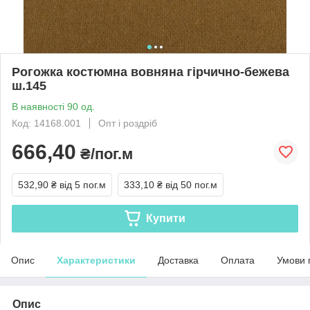
Рогожка костюмна вовняна гірчично-бежева
ш.145
В наявності 90 од.
Код: 14168.001
Опт і роздріб
666,40
₴/пог.м
532,90 ₴
від 5 пог.м
333,10 ₴
від 50 пог.м
Купити
Опис
Характеристики
Доставка
Оплата
Умови 
Опис