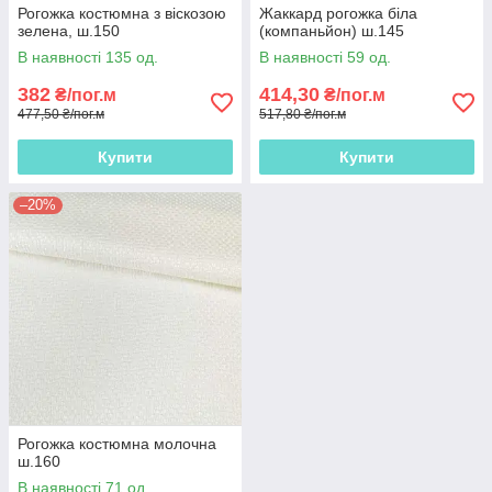
Рогожка костюмна з віскозою
Жаккард рогожка біла
зелена, ш.150
(компаньйон) ш.145
В наявності 135 од.
В наявності 59 од.
382
414,30
₴/пог.м
₴/пог.м
477,50 ₴/пог.м
517,80 ₴/пог.м
Купити
Купити
–20%
Рогожка костюмна молочна
ш.160
В наявності 71 од.