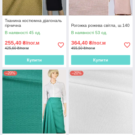
Тканина костюмна діагональ
гірчична
Рогожка рожева світла, ш.140
В наявності 45 од.
В наявності 53 од.
255,40
364,40
₴/пог.м
₴/пог.м
425,60 ₴/пог.м
455,50 ₴/пог.м
Купити
Купити
–20%
–20%