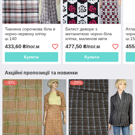
Тканина сорочкова біла в
Батист деворе з
Атла
чорно-червону клітку
метаниткою чорно-біла
чорн
ш.140
клітка, малинові квіти
ш.1
ш.140
433,60
477,50
455
₴/пог.м
₴/пог.м
Купити
Купити
Акційні пропозиції та новинки
–30%
–20%