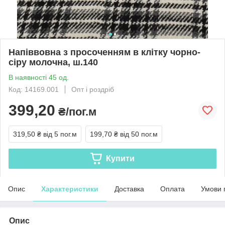
Напіввовна з просоченням в клітку чорно-
сіру молочна, ш.140
В наявності 45 од.
Код: 14169.001
Опт і роздріб
399,20
₴/пог.м
319,50 ₴
від 5 пог.м
199,70 ₴
від 50 пог.м
Купити
Опис
Характеристики
Доставка
Оплата
Умови 
Опис