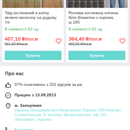
Твід костюмний в клітку
Рогожка костюмна клітина
зелено-молочну на рудому
біло-блакитна з чорним,
тлі
ш.165
В наявності 83 од.
В наявності 83 од.
407,10
364,40
₴/пог.м
₴/пог.м
581,60 ₴/пог.м
455,50 ₴/пог.м
Купити
Купити
Про нас
97% позитивних з 202 відгуків за рік
Працює з 13.09.2013
м. Запоріжжя
Україна Запоріжжя вул.Незалежної України 39б Київ вул.
Солом'янська, 3, інститут Дипросзв'язок, оф 215,
Запоріжжя, Україна
Контакти