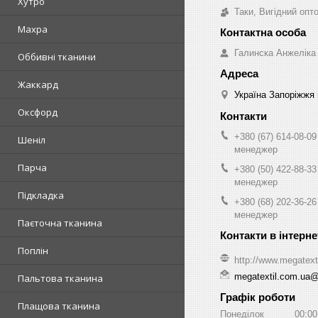
Хутро
Таки, Вигідний опт
Махра
Галинска Анжеліка
Оббивні тканини
Жаккард
Україна Запоріжжя 
Оксфорд
+380 (67) 614-08-09
Шеніл
менеджер
Парча
+380 (50) 422-88-33
менеджер
Підкладка
+380 (68) 202-36-26
менеджер
Паєточна тканина
Поплін
http://www.megatext
megatextil.com.ua
Пальтова тканина
Графік роботи
Плащова тканина
Понеділок
00:00