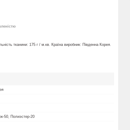
вленістю
льність тканини: 175 г / м.кв. Країна виробник: Південна Корея.
ея
ок-50, Полиэстер-20