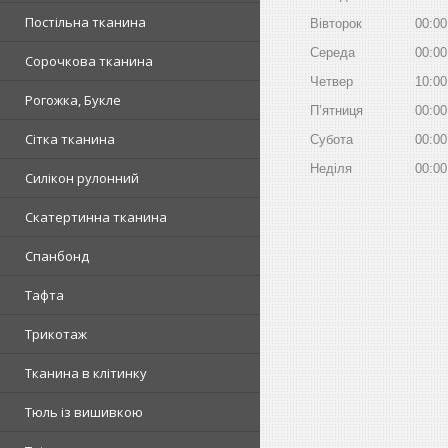
Постільна тканина
Вівторок
00:00
Середа
00:00
Сорочкова тканина
Четвер
10:00
Рогожка, Букле
Пʼятниця
00:00
Сітка тканина
Субота
00:00
Неділя
00:00
Силікон рулонний
Скатертинна тканина
Спанбонд
Тафта
Трикотаж
Тканина в клітинку
Тюль із вишивкою