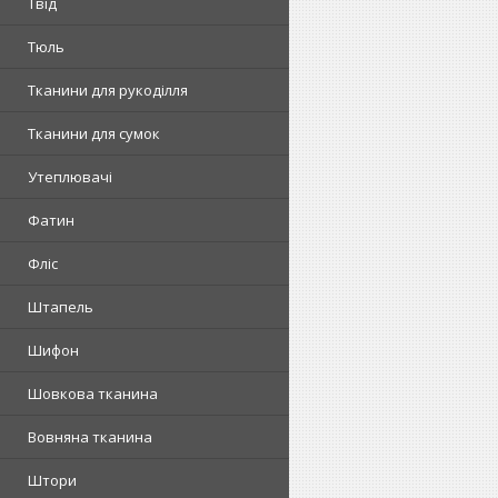
Твід
Тюль
Тканини для рукоділля
Тканини для сумок
Утеплювачі
Фатин
Фліс
Штапель
Шифон
Шовкова тканина
Вовняна тканина
Штори