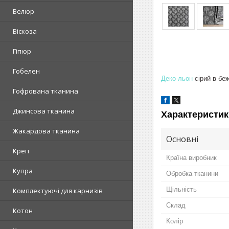
Велюр
Віскоза
Гіпюр
Гобелен
Деко-льон
сірий в бе
Гофрована тканина
Джинсова тканина
Характеристик
Жакардова тканина
Основні
Креп
Країна виробник
Купра
Обробка тканини
Щільність
Комплектуючі для карнизів
Склад
Котон
Колір