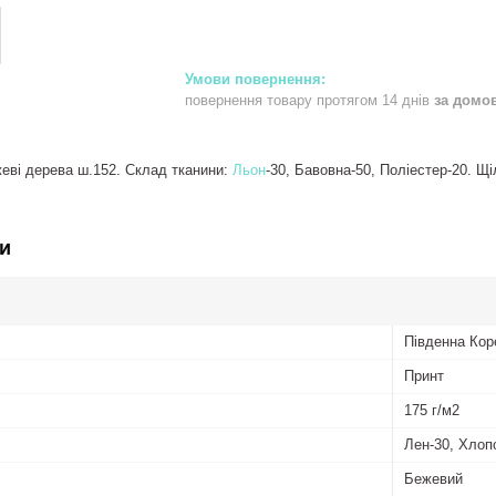
повернення товару протягом 14 днів
за домо
жеві дерева ш.152. Склад тканини:
Льон
-30, Бавовна-50, Поліестер-20. Щі
и
Південна Кор
Принт
175 г/м2
Лен-30, Хлоп
Бежевий