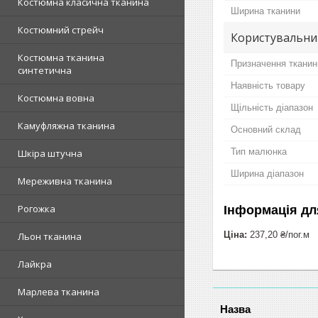
Костюмна класична тканина
Ширина тканини
Костюмний стрейч
Користувальни
Костюмна тканина
Призначення тканин
синтетична
Наявність товару
Костюмна вовна
Щільність діапазон
Камуфляжна тканина
Основний склад
Тип малюнка
Шкіра штучна
Ширина діапазон
Мереживна тканина
Рогожка
Інформація дл
Ціна:
237,20 ₴/пог.м
Льон тканина
Лайкра
Марлева тканина