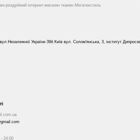
ово-роздрібний інтернет-магазин тканин Мегатекстиль
вул.Незалежної України 39б Київ вул. Солом'янська, 3, інститут Дипросзв
il.com.ua
@gmail.com
24:00