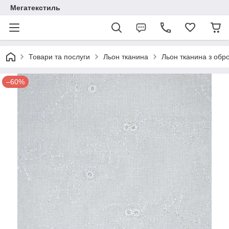
Мегатекстиль
Товари та послуги
Льон тканина
Льон тканина з обр
–60%