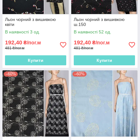
Льон чорний з вишивкою
Льон чорний з вишивкою
квіти
ш.150
В наявності 3 од.
В наявності 52 од.
192,40
192,40
₴/пог.м
₴/пог.м
481 ₴/пог.м
481 ₴/пог.м
Купити
Купити
–60%
–60%