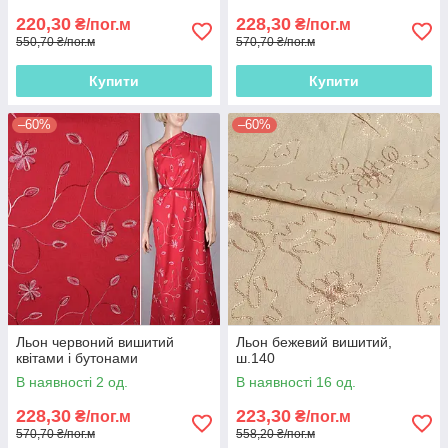
220,30
228,30
₴/пог.м
₴/пог.м
550,70 ₴/пог.м
570,70 ₴/пог.м
Купити
Купити
–60%
–60%
Льон червоний вишитий
Льон бежевий вишитий,
квітами і бутонами
ш.140
В наявності 2 од.
В наявності 16 од.
228,30
223,30
₴/пог.м
₴/пог.м
570,70 ₴/пог.м
558,20 ₴/пог.м