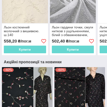
Льон костюмний
Льон гардини точки, смуги
Льон
молочний з вишивкою.
ниткові з ущільненнями,
нитко
ш.140
білий з обважнювачем,
ущіл
ш.260
обва
558,20
502,40
502
₴/пог.м
₴/пог.м
Купити
Купити
Акційні пропозиції та новинки
–60%
–60%