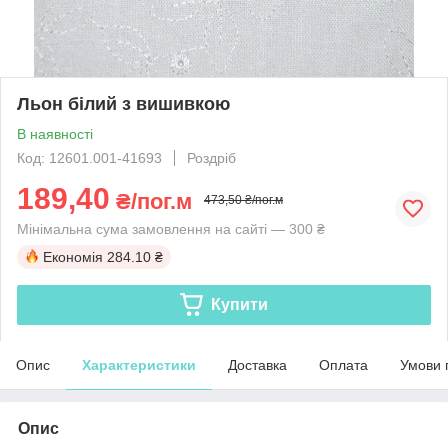
Льон білий з вишивкою
В наявності
Код: 12601.001-41693
Роздріб
189,40
₴/пог.м
473,50 ₴/пог.м
Мінімальна сума замовлення на сайті — 300 ₴
Економія
284.10 ₴
Купити
Опис
Характеристики
Доставка
Оплата
Умови 
Опис