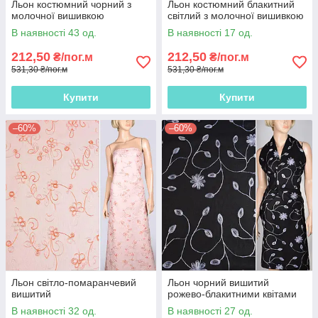
Льон костюмний чорний з
Льон костюмний блакитний
молочної вишивкою
світлий з молочної вишивкою
В наявності 43 од.
В наявності 17 од.
212,50
212,50
₴/пог.м
₴/пог.м
531,30 ₴/пог.м
531,30 ₴/пог.м
Купити
Купити
–60%
–60%
Льон світло-помаранчевий
Льон чорний вишитий
вишитий
рожево-блакитними квітами
В наявності 32 од.
В наявності 27 од.