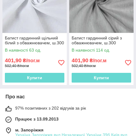
Батист гардинний щільний
Батист гардинний сірий з
білий з обважнювачем, ш.300
обважнювачем, ш.300
В наявності 63 од.
В наявності 114 од.
401,90
401,90
₴/пог.м
₴/пог.м
502,40 ₴/пог.м
502,40 ₴/пог.м
Купити
Купити
Про нас
97% позитивних з 202 відгуків за рік
Працює з 13.09.2013
м. Запоріжжя
Україна Запоріжжя вул.Незалежної України 39б Київ вул.