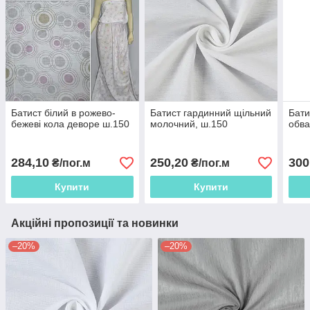
Батист білий в рожево-
Батист гардинний щільний
Бати
бежеві кола деворе ш.150
молочний, ш.150
обва
284,10
250,20
300
₴/пог.м
₴/пог.м
Купити
Купити
Акційні пропозиції та новинки
–20%
–20%