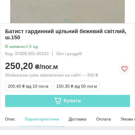
Батист гардинний щільний бежевий світлий,
ш.150
В наявності 5 од.
Код: 37008.001-95332
Опт і роздріб
250,20
₴/пог.м
Мінімальна сума замовлення на сайті — 300 ₴
200,40 ₴
від 10 пог.м
150,30 ₴
від 50 пог.м
Купити
Опис
Характеристики
Доставка
Оплата
Умови 