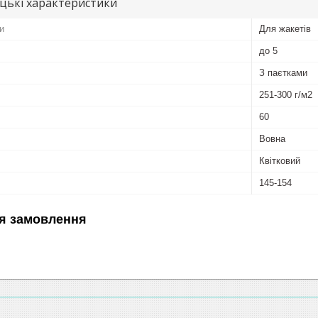
цькі характеристики
и
Для жакетів
до 5
З паєтками
251-300 г/м2
60
Вовна
Квітковий
145-154
я замовлення