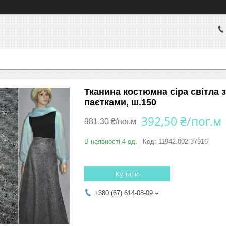
Тканина костюмна сіра світла
паєтками, ш.150
392,50 ₴/пог.м
981,30 ₴/пог.м
В наявності 4 од.
Код:
11942.002-37916
Купити
+380 (67) 614-08-09