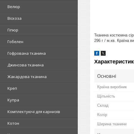
Велюр
Віскоза
Гіпюр
Тканина костюмна сір
296 г / м.кв. Країна 
Гобелен
Гофрована тканина
Характеристик
Джинсова тканина
Основні
Жакардова тканина
Країна виробник
Креп
Щільність
Купра
Склад
Комплектуючі для карнизів
Колір
Котон
Ширина тканини