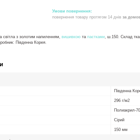
повернення товару протягом 14 днів
за домо
а світла з золотим напиленням,
вишивкою
та
паєтками
, ш.150. Склад тка
виробник: Південна Корея.
и
Південна Кор
296 г/м2
Полиакрил-70
Сірий
150 мм