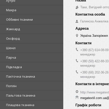
Хутро
Таки, Вигідний опт
Махра
Оббивні тканини
Галинска Анжеліка
Жаккард
Україна Запоріжжя 
Оксфорд
Шеніл
+380 (67) 614-08-09
менеджер
Парча
+380 (50) 422-88-33
менеджер
Підкладка
+380 (68) 202-36-26
Паєточна тканина
менеджер
Поплін
http://www.megatext
Пальтова тканина
megatextil.com.ua
Плащова тканина
Графік роботи