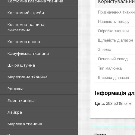
Користувальни
Костюмна класична тканина
Призначення тканин
Костюмний стрейч
Наявність товару
Костюмна тканина
синтетична
Обробка тканини
Щільність діапазон
Костюмна вовна
Знижка
Камуфляжна тканина
Основний склад
Шкіра штучна
Тип малюнка
Мереживна тканина
Ширина діапазон
Рогожка
Інформація дл
Льон тканина
Ціна:
392,50 ₴/пог.м
Лайкра
Марлева тканина