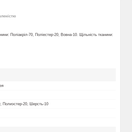
вленістю
нини: Поліакріл-70, Поліестер-20, Вовна-10. Щільність тканини:
ея
, Полиэстер-20, Шерсть-10