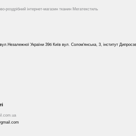
ово-роздрібний інтернет-магазин тканин Мегатекстиль
вул.Незалежної України 39б Київ вул. Солом'янська, 3, інститут Дипросзв
il.com.ua
@gmail.com