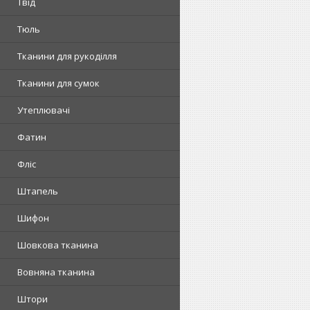
Твід
Тюль
Тканини для рукоділля
Тканини для сумок
Утеплювачі
Фатин
Фліс
Штапель
Шифон
Шовкова тканина
Вовняна тканина
Штори