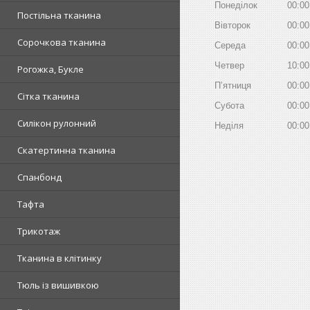
Понеділок
00:00
Постільна тканина
Вівторок
00:00
Сорочкова тканина
Середа
00:00
Четвер
10:00
Рогожка, Букле
Пʼятниця
00:00
Сітка тканина
Субота
00:00
Силікон рулонний
Неділя
00:00
Скатертинна тканина
Спанбонд
Тафта
Трикотаж
Тканина в клітинку
Тюль із вишивкою