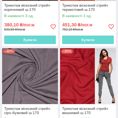
Трикотаж віскозний стрейч
Трикотаж віскозний стрейч
коричневий ш.170
теракотовий ш.170
В наявності 3 од.
В наявності 3 од.
380,10
451,30
₴/пог.м
₴/пог.м
633,50 ₴/пог.м
752,10 ₴/пог.м
Купити
Купити
–40%
–30%
Трикотаж віскозний стрейч
Трикотаж віскозний стрейч
сіро-бузковий ш.170
вишневий ш.170