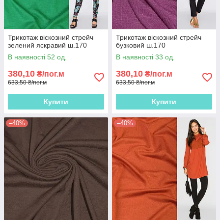
Трикотаж віскозний стрейч
Трикотаж віскозний стрейч
зелений яскравий ш.170
бузковий ш.170
В наявності 52 од.
В наявності 33 од.
380,10
380,10
₴/пог.м
₴/пог.м
633,50 ₴/пог.м
633,50 ₴/пог.м
Купити
Купити
–40%
–40%