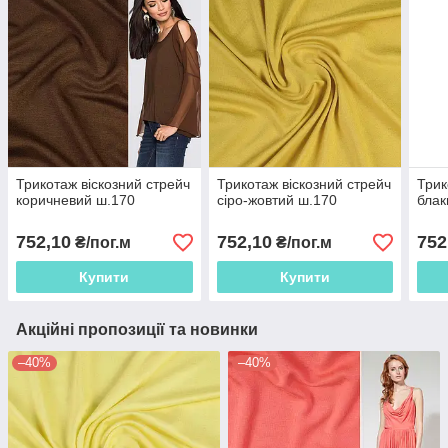
Трикотаж віскозний стрейч
Трикотаж віскозний стрейч
Трик
коричневий ш.170
сіро-жовтий ш.170
блак
752,10
752,10
752
₴/пог.м
₴/пог.м
Купити
Купити
Акційні пропозиції та новинки
–40%
–40%