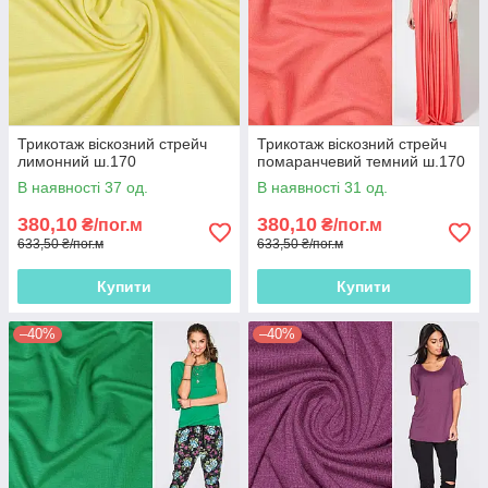
Трикотаж віскозний стрейч
Трикотаж віскозний стрейч
лимонний ш.170
помаранчевий темний ш.170
В наявності 37 од.
В наявності 31 од.
380,10
380,10
₴/пог.м
₴/пог.м
633,50 ₴/пог.м
633,50 ₴/пог.м
Купити
Купити
–40%
–40%