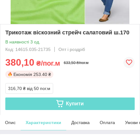
Трикотаж віскозний стрейч салатовий ш.170
В наявності 3 од.
Код: 14615.035-21735
Опт і роздріб
380,10
₴/пог.м
633,50 ₴/пог.м
Економія
253.40 ₴
316,70 ₴
від 50 пог.м
Купити
Опис
Характеристики
Доставка
Оплата
Умови 