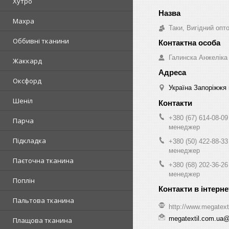
Хутро
Махра
Таки, Вигідний опт
Оббивні тканини
Галинска Анжеліка
Жаккард
Оксфорд
Україна Запоріжжя 
Шеніл
+380 (67) 614-08-09
Парча
менеджер
Підкладка
+380 (50) 422-88-33
менеджер
Паєточна тканина
+380 (68) 202-36-26
менеджер
Поплін
Пальтова тканина
http://www.megatext
megatextil.com.ua
Плащова тканина