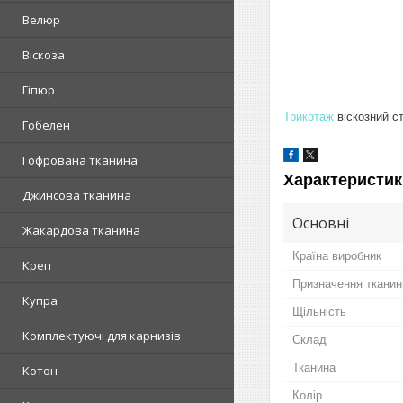
Велюр
Віскоза
Гіпюр
Трикотаж
віскозний с
Гобелен
Гофрована тканина
Характеристик
Джинсова тканина
Основні
Жакардова тканина
Країна виробник
Креп
Призначення тканин
Купра
Щільність
Комплектуючі для карнизів
Склад
Тканина
Котон
Колір