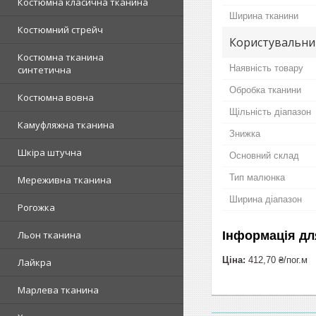
Костюмна класична тканина
Ширина тканини
Костюмний стрейч
Користувальни
Костюмна тканина
Наявність товару
синтетична
Обробка тканини
Костюмна вовна
Щільність діапазон
Камуфляжна тканина
Знижка
Шкіра штучна
Основний склад
Тип малюнка
Мереживна тканина
Ширина діапазон
Рогожка
Інформація дл
Льон тканина
Ціна:
412,70 ₴/пог.м
Лайкра
Марлева тканина