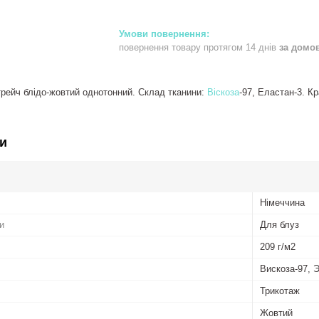
повернення товару протягом 14 днів
за домо
трейч блідо-жовтий однотонний. Склад тканини:
Віскоза
-97, Еластан-3. К
и
Німеччина
и
Для блуз
209 г/м2
Вискоза-97, 
Трикотаж
Жовтий