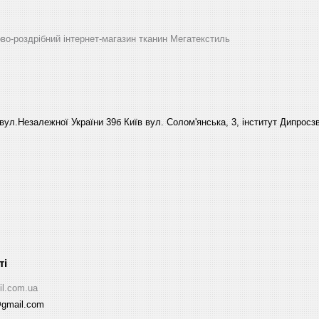
ово-роздрібний інтернет-магазин тканин Мегатекстиль
вул.Незалежної України 39б Київ вул. Солом'янська, 3, інститут Дипросзв
il.com.ua
@gmail.com