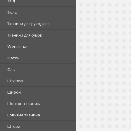
Твід
Тюль
Тканини для рукоділля
Тканини для сумок
Утеплювачі
Фатин
Фліс
Штапель
Шифон
Шовкова тканина
Вовняна тканина
Штори