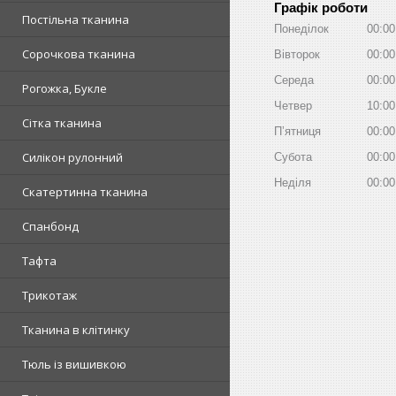
Графік роботи
Постільна тканина
Понеділок
00:00
Сорочкова тканина
Вівторок
00:00
Середа
00:00
Рогожка, Букле
Четвер
10:00
Сітка тканина
Пʼятниця
00:00
Силікон рулонний
Субота
00:00
Неділя
00:00
Скатертинна тканина
Спанбонд
Тафта
Трикотаж
Тканина в клітинку
Тюль із вишивкою