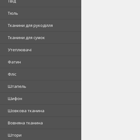
Твід
Тюль
Тканини для рукоділля
Тканини для сумок
Утеплювачі
Фатин
Фліс
Штапель
Шифон
Шовкова тканина
Вовняна тканина
Штори