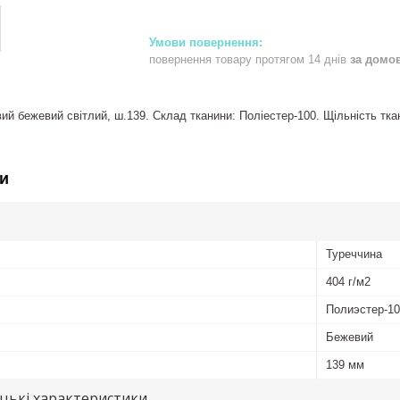
повернення товару протягом 14 днів
за домо
й бежевий світлий, ш.139. Склад тканини: Поліестер-100. Щільність ткани
и
Туреччина
404 г/м2
Полиэстер-1
Бежевий
139 мм
цькі характеристики