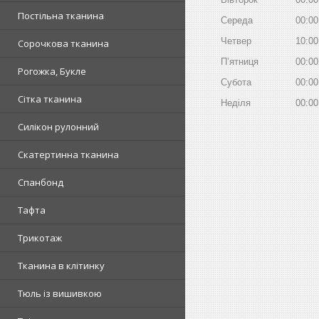
Постільна тканина
Середа
00:00
Четвер
10:00
Сорочкова тканина
Пʼятниця
00:00
Рогожка, Букле
Субота
00:00
Сітка тканина
Неділя
00:00
Силікон рулонний
Скатертинна тканина
Спанбонд
Тафта
Трикотаж
Тканина в клітинку
Тюль із вишивкою