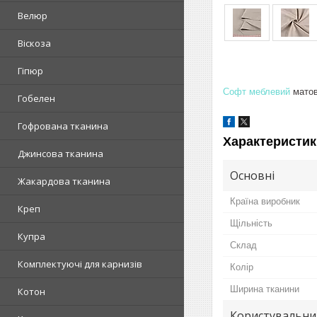
Велюр
Віскоза
Гіпюр
Софт меблевий
матови
Гобелен
Гофрована тканина
Характеристик
Джинсова тканина
Основні
Жакардова тканина
Країна виробник
Креп
Щільність
Купра
Склад
Комплектуючі для карнизів
Колір
Ширина тканини
Котон
Користувальни