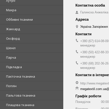
Хутро
Махра
Галинска Анжеліка
Оббивні тканини
Україна Запоріжжя 
Жаккард
Оксфорд
+380 (67) 614-08-09
менеджер
Шеніл
+380 (50) 422-88-33
менеджер
Парча
+380 (68) 202-36-26
Підкладка
менеджер
Паєточна тканина
http://www.megatext
Поплін
megatextil.com.ua
Пальтова тканина
Графік роботи
Понеділок
00:00
Плащова тканина
Вівторок
00:00