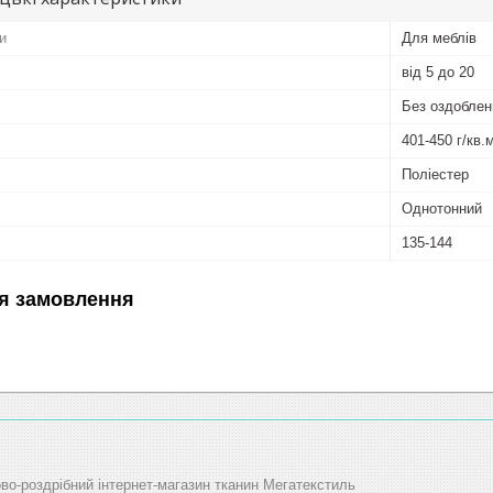
и
Для меблів
від 5 до 20
Без оздоблен
401-450 г/кв.
Поліестер
Однотонний
135-144
я замовлення
ово-роздрібний інтернет-магазин тканин Мегатекстиль