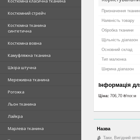
Костюмна класична тканина
Призначення тканин
Костюмний стрейч
Наявність товару
Костюмна тканина
Обробка тканини
синтетична
Щільність діапазон
Костюмна вовна
Основний склад
Камуфляжна тканина
Тип малюнка
Шкіра штучна
Ширина діапазон
Мереживна тканина
Інформація дл
Рогожка
Ціна:
706,70 ₴/пог.м
Льон тканина
Лайкра
Марлева тканина
Таки, Вигідний опт