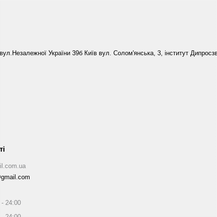
вул.Незалежної України 39б Київ вул. Солом'янська, 3, інститут Дипросзв
il.com.ua
@gmail.com
24:00
24:00