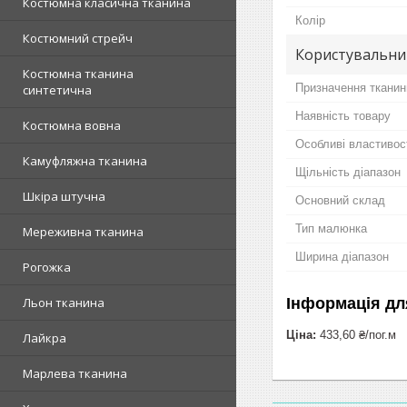
Костюмна класична тканина
Колір
Костюмний стрейч
Користувальни
Костюмна тканина
Призначення тканин
синтетична
Наявність товару
Костюмна вовна
Особливі властивос
Камуфляжна тканина
Щільність діапазон
Шкіра штучна
Основний склад
Тип малюнка
Мереживна тканина
Ширина діапазон
Рогожка
Інформація дл
Льон тканина
Ціна:
433,60 ₴/пог.м
Лайкра
Марлева тканина