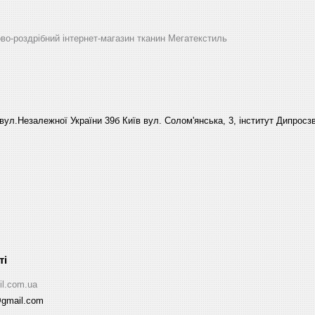
ово-роздрібний інтернет-магазин тканин Мегатекстиль
вул.Незалежної України 39б Київ вул. Солом'янська, 3, інститут Дипросзв
il.com.ua
@gmail.com