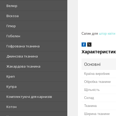
Велюр
Віскоза
Гіпюр
Сатин для
штор
квіти
Гобелен
Гофрована тканина
Характеристик
Джинсова тканина
Основні
Жакардова тканина
Країна виробник
Креп
Обробка тканини
Купра
Щільність
Комплектуючі для карнизів
Склад
Тканина
Котон
Ширина тканини