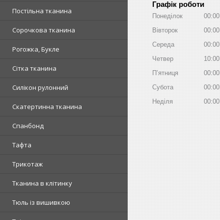
Графік роботи
Постільна тканина
Понеділок
00:00
Сорочкова тканина
Вівторок
00:00
Середа
00:00
Рогожка, Букле
Четвер
10:00
Сітка тканина
Пʼятниця
00:00
Силікон рулонний
Субота
00:00
Неділя
00:00
Скатертинна тканина
Спанбонд
Тафта
Трикотаж
Тканина в клітинку
Тюль із вишивкою