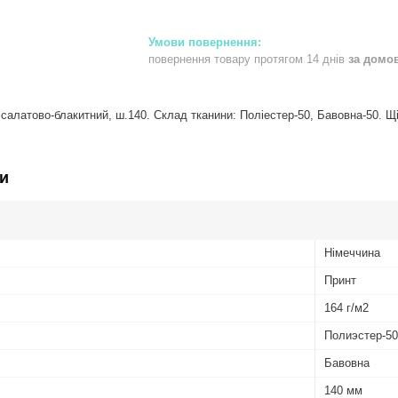
повернення товару протягом 14 днів
за домо
салатово-блакитний, ш.140. Склад тканини: Поліестер-50, Бавовна-50. Щіл
и
Німеччина
Принт
164 г/м2
Полиэстер-50
Бавовна
140 мм