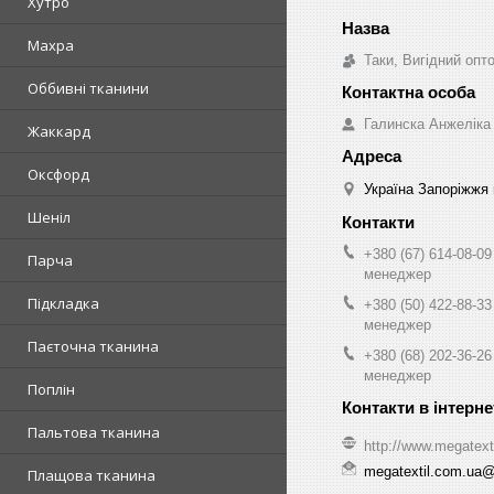
Хутро
Махра
Таки, Вигідний опт
Оббивні тканини
Галинска Анжеліка
Жаккард
Оксфорд
Україна Запоріжжя 
Шеніл
+380 (67) 614-08-09
Парча
менеджер
Підкладка
+380 (50) 422-88-33
менеджер
Паєточна тканина
+380 (68) 202-36-26
менеджер
Поплін
Пальтова тканина
http://www.megatext
megatextil.com.ua
Плащова тканина