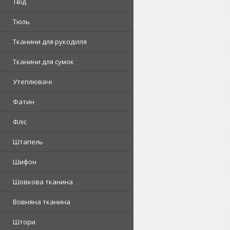
Твід
Тюль
Тканини для рукоділля
Тканини для сумок
Утеплювачі
Фатин
Фліс
Штапель
Шифон
Шовкова тканина
Вовняна тканина
Штори