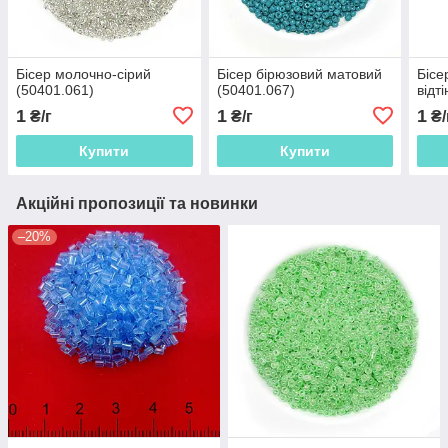
Бісер молочно-сірий
Бісер бірюзовий матовий
Бісе
(50401.061)
(50401.067)
відт
1
1
1
₴/г
₴/г
₴/
Купити
Купити
Акційні пропозиції та новинки
–20%