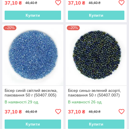
37,10
37,10
₴
₴
46,40 ₴
46,40 ₴
Купити
Купити
–20%
–20%
Бісер синій світлий веселка,
Бісер синьо-зелений асорті,
паковання 50 г (50407.005)
паковання 50 г (50407.007)
В наявності 29 од.
В наявності 26 од.
37,10
37,10
₴
₴
46,40 ₴
46,40 ₴
Купити
Купити