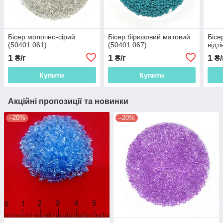
Бісер молочно-сірий
Бісер бірюзовий матовий
Бісе
(50401.061)
(50401.067)
відт
1
1
1
₴/г
₴/г
₴/
Купити
Купити
Акційні пропозиції та новинки
–20%
–20%