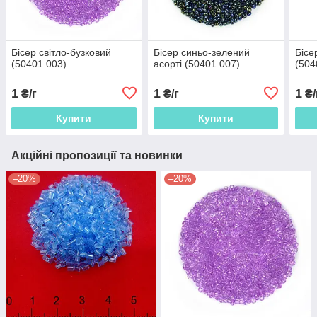
Бісер світло-бузковий
Бісер синьо-зелений
Бісе
(50401.003)
асорті (50401.007)
(504
1
1
1
₴/г
₴/г
₴/
Купити
Купити
Акційні пропозиції та новинки
–20%
–20%