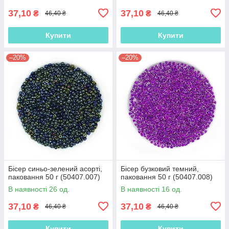
37,10
37,10
₴
₴
46,40 ₴
46,40 ₴
Купити
Купити
–20%
–20%
Бісер синьо-зелений асорті,
Бісер бузковий темний,
паковання 50 г (50407.007)
паковання 50 г (50407.008)
В наявності 26 од.
В наявності 16 од.
37,10
37,10
₴
₴
46,40 ₴
46,40 ₴
Купити
Купити