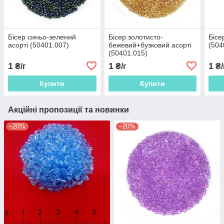
Бісер синьо-зелений
Бісер золотисто-
Бісе
асорті (50401.007)
бежевий+бузковий асорті
(504
(50401.015)
1
1
1
₴/г
₴/г
₴/
Купити
Купити
Акційні пропозиції та новинки
–20%
–20%