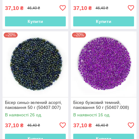
37,10
37,10
₴
₴
46,40 ₴
46,40 ₴
Купити
Купити
–20%
–20%
Бісер синьо-зелений асорті,
Бісер бузковий темний,
паковання 50 г (50407.007)
паковання 50 г (50407.008)
В наявності 26 од.
В наявності 16 од.
37,10
37,10
₴
₴
46,40 ₴
46,40 ₴
Купити
Купити