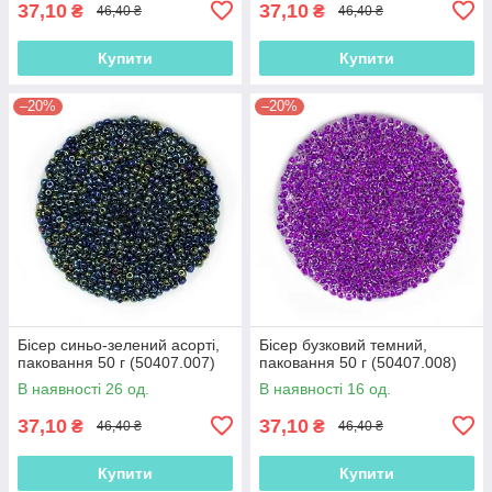
37,10
37,10
₴
₴
46,40 ₴
46,40 ₴
Купити
Купити
–20%
–20%
Бісер синьо-зелений асорті,
Бісер бузковий темний,
паковання 50 г (50407.007)
паковання 50 г (50407.008)
В наявності 26 од.
В наявності 16 од.
37,10
37,10
₴
₴
46,40 ₴
46,40 ₴
Купити
Купити