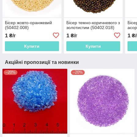
Бісер жовто-оранжевий
Бісер темно-коричневого з
Бісе
(50402.008)
золотистим (50402.018)
асор
1
1
1
₴/г
₴/г
₴/
Купити
Купити
Акційні пропозиції та новинки
–20%
–20%