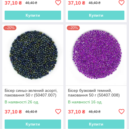
37,10
37,10
₴
₴
46,40 ₴
46,40 ₴
Купити
Купити
–20%
–20%
Бісер синьо-зелений асорті,
Бісер бузковий темний,
паковання 50 г (50407.007)
паковання 50 г (50407.008)
В наявності 26 од.
В наявності 16 од.
37,10
37,10
₴
₴
46,40 ₴
46,40 ₴
Купити
Купити