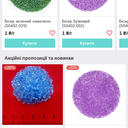
Бісер зелений хамелеон
Бісер бузковий
Бісе
(50402.029)
(50402.002)
(504
1
1
1
₴/г
₴/г
₴/
Купити
Купити
Акційні пропозиції та новинки
–20%
–20%