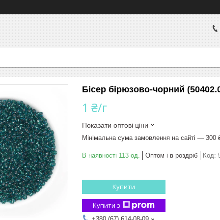
Бісер бірюзово-чорний (50402.
1 ₴/г
Показати оптові ціни
Мінімальна сума замовлення на сайті — 300 
В наявності 113 од.
Оптом і в роздріб
Код:
Купити
Купити з
+380 (67) 614-08-09