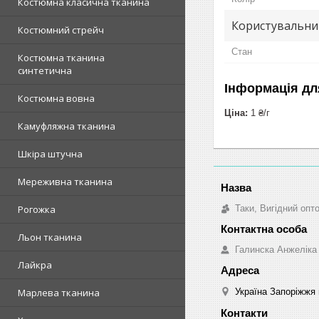
Костюмна класична тканина
Користувальни
Костюмний стрейч
Стан
Костюмна тканина
синтетична
Інформація дл
Костюмна вовна
Ціна:
1 ₴/г
Камуфляжна тканина
Шкіра штучна
Мереживна тканина
Таки, Вигідний опт
Рогожка
Льон тканина
Галинска Анжеліка
Лайкра
Україна Запоріжжя 
Марлева тканина