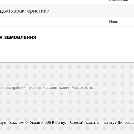
цькі характеристики
Нове
я замовлення
ово-роздрібний інтернет-магазин тканин Мегатекстиль
вул.Незалежної України 39б Київ вул. Солом'янська, 3, інститут Дипросзв