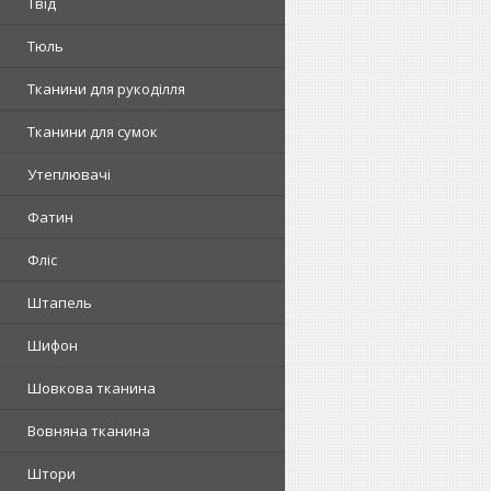
Твід
Тюль
Тканини для рукоділля
Тканини для сумок
Утеплювачі
Фатин
Фліс
Штапель
Шифон
Шовкова тканина
Вовняна тканина
Штори