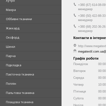
Хутро
+380 (67) 614-08-09
менеджер
Махра
+380 (50) 422-88-33
Оббивні тканини
менеджер
+380 (68) 202-36-26
Жаккард
менеджер
Оксфорд
http://www.megatext
Шеніл
megatextil.com.ua
Парча
Графік роботи
Понеділок
00:00
Підкладка
Вівторок
00:00
Паєточна тканина
Середа
00:00
Поплін
Четвер
10:00
Пʼятниця
00:00
Пальтова тканина
Субота
00:00
Плащова тканина
Неділя
00:00