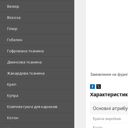
Велюр
Віскоза
Гіпюр
Гобелен
Гофрована тканина
Джинсова тканина
Жакардова тканина
Замовлення на фурніт
Креп
Характеристик
Купра
Комплектуючі для карнизів
Основні атриб
Котон
Країна виробник
Колір