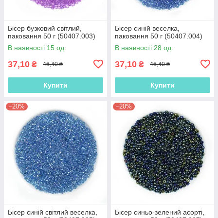
Бісер бузковий світлий,
Бісер синій веселка,
паковання 50 г (50407.003)
паковання 50 г (50407.004)
В наявності 15 од.
В наявності 28 од.
37,10
37,10
₴
₴
46,40 ₴
46,40 ₴
Купити
Купити
–20%
–20%
Бісер синій світлий веселка,
Бісер синьо-зелений асорті,