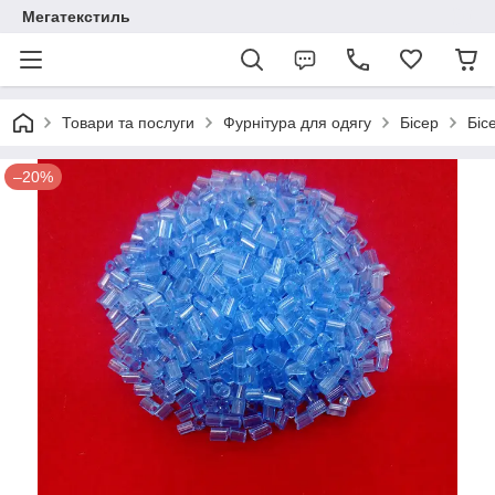
Мегатекстиль
Товари та послуги
Фурнітура для одягу
Бісер
Біс
–20%