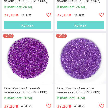
паковання 50 г (50407.005)
паковання 50 г (50407.007)
В наявності 29 од.
В наявності 26 од.
37,10
37,10
₴
₴
46,40 ₴
46,40 ₴
Купити
Купити
–20%
–20%
Бісер бузковий темний,
Бісер бузковий веселка,
паковання 50 г (50407.008)
паковання 50 г (50407.009)
В наявності 16 од.
В наявності 16 од.
37,10
37,10
₴
₴
46,40 ₴
46,40 ₴