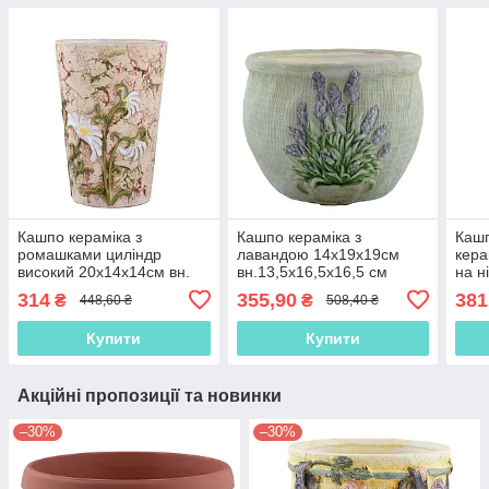
Кашпо кераміка з
Кашпо кераміка з
Кашп
ромашками циліндр
лавандою 14х19х19см
кера
високий 20х14х14см вн.
вн.13,5х16,5х16,5 см
на н
19,5х12х12см світло-
блідо-зелене (41031.001)
9.5х
314
355,90
381
₴
₴
448,60 ₴
508,40 ₴
теракотове (41028.001)
брон
Купити
Купити
Акційні пропозиції та новинки
–30%
–30%