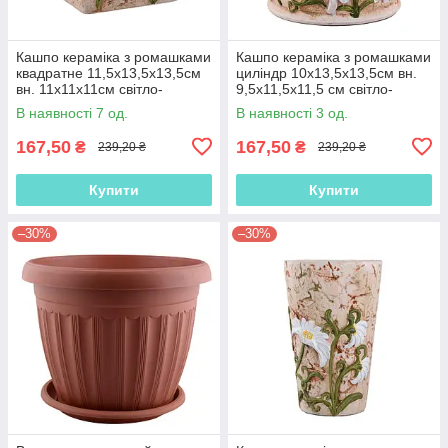
Кашпо кераміка з ромашками
Кашпо кераміка з ромашками
квадратне 11,5х13,5х13,5см
циліндр 10х13,5х13,5см вн.
вн. 11х11х11см світло-
9,5х11,5х11,5 см світло-
теракотове (41015.001)
теракотове (41015.003)
В наявності 7 од.
В наявності 3 од.
167,50
167,50
₴
₴
239,20 ₴
239,20 ₴
Купити
Купити
–30%
–30%