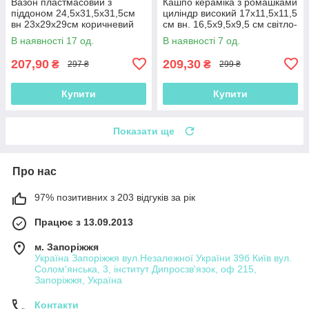
Вазон пластмасовий з
Кашпо кераміка з ромашками
піддоном 24,5х31,5х31,5см
циліндр високий 17х11,5х11,5
вн 23х29х29см коричневий
см вн. 16,5х9,5х9,5 см світло-
(41019.001)
теракотове (41020.001)
В наявності 17 од.
В наявності 7 од.
207,90
209,30
₴
₴
297 ₴
299 ₴
Купити
Купити
Показати ще
Про нас
97% позитивних з 203 відгуків за рік
Працює з 13.09.2013
м. Запоріжжя
Україна Запоріжжя вул.Незалежної України 39б Київ вул.
Солом'янська, 3, інститут Дипросзв'язок, оф 215,
Запоріжжя, Україна
Контакти