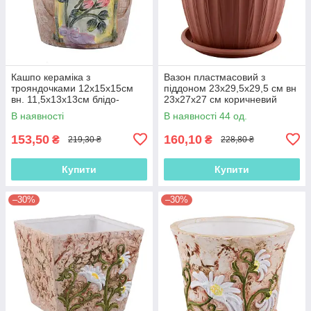
Кашпо кераміка з
Вазон пластмасовий з
трояндочками 12х15х15см
піддоном 23х29,5х29,5 см вн
вн. 11,5х13х13см блідо-
23х27х27 см коричневий
рожеве (41013.005)
(41014.001)
В наявності
В наявності 44 од.
153,50
160,10
₴
₴
219,30 ₴
228,80 ₴
Купити
Купити
–30%
–30%