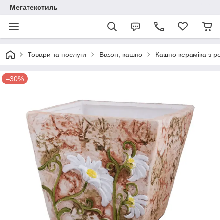
Мегатекстиль
Товари та послуги
Вазон, кашпо
Кашпо кераміка з р
–30%