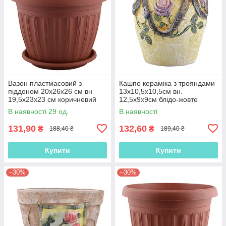
Вазон пластмасовий з
Кашпо кераміка з трояндами
піддоном 20х26х26 см вн
13х10,5х10,5см вн.
19,5х23х23 см коричневий
12,5х9х9см блідо-жовте
(41010.001)
(41011.003)
В наявності 29 од.
В наявності
131,90
132,60
₴
₴
188,40 ₴
189,40 ₴
Купити
Купити
–30%
–30%