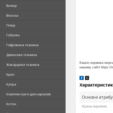
Велюр
Віскоза
Гіпюр
Гобелен
Гофрована тканина
Джинсова тканина
Кашпо кераміка морсь
Жакардова тканина
нашому сайті https://
Креп
Купра
Характеристик
Комплектуючі для карнизів
Основні атриб
Котон
Країна виробник