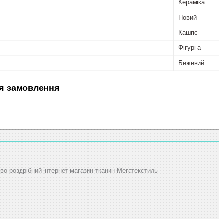
Кераміка
Новий
Кашпо
Фігурна
Бежевий
я замовлення
ово-роздрібний інтернет-магазин тканин Мегатекстиль