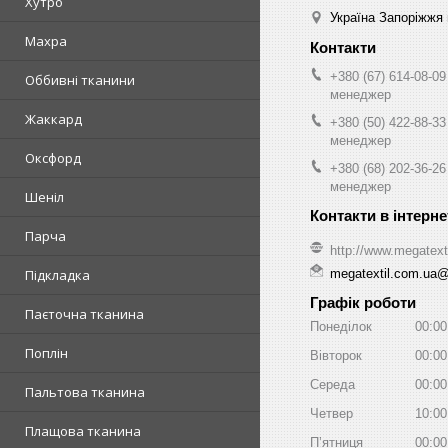
Хутро
Україна Запоріжжя 
Махра
+380 (67) 614-08-09
Оббивні тканини
менеджер
Жаккард
+380 (50) 422-88-33
менеджер
Оксфорд
+380 (68) 202-36-26
менеджер
Шеніл
Парча
http://www.megatext
megatextil.com.ua
Підкладка
Графік роботи
Паєточна тканина
Понеділок
00:00
Поплін
Вівторок
00:00
Середа
00:00
Пальтова тканина
Четвер
10:00
Плащова тканина
Пʼятниця
00:00