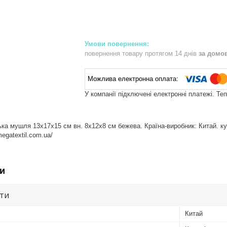
повернення товару протягом 14 днів
за домо
У компанії підключені електронні платежі. Те
ка мушля 13x17x15 см вн. 8х12х8 см бежева. Країна-виробник: Китай. к
megatextil.com.ua/
и
ути
Китай