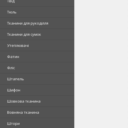
Твід
Тюль
Тканини для рукоділля
Тканини для сумок
Утеплювачі
Фатин
Фліс
Штапель
Шифон
Шовкова тканина
Вовняна тканина
Штори