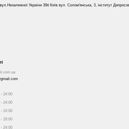
вул.Незалежної України 39б Київ вул. Солом'янська, 3, інститут Дипросзв
il.com.ua
@gmail.com
24:00
24:00
24:00
18:00
24:00