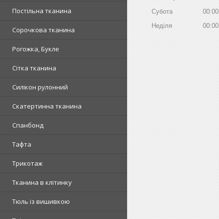
Постільна тканина
Субота
00:00
Неділя
00:00
Сорочкова тканина
Рогожка, Букле
Сітка тканина
Силікон рулонний
Скатертинна тканина
Спанбонд
Тафта
Трикотаж
Тканина в клітинку
Тюль із вишивкою