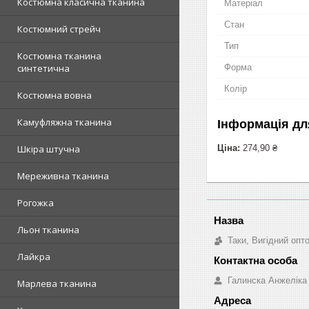
Костюмна класична тканина
Матеріал
Стан
Костюмний стрейч
Тип
Костюмна тканина
Форма
синтетична
Колір
Костюмна вовна
Камуфляжна тканина
Інформація дл
Ціна:
274,90 ₴
Шкіра штучна
Мереживна тканина
Рогожка
Льон тканина
Таки, Вигідний опт
Лайкра
Галинска Анжеліка
Марлева тканина