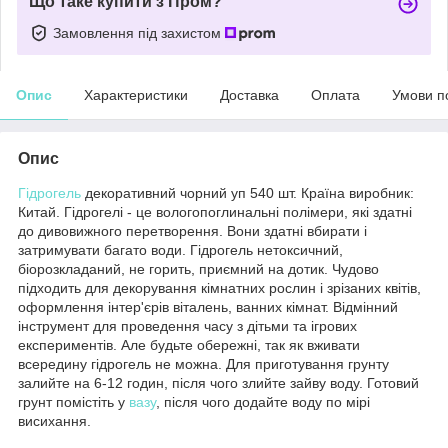
Що таке купити з Пром?
Замовлення під захистом
Опис
Характеристики
Доставка
Оплата
Умови п
Опис
Гідрогель
декоративний чорний уп 540 шт. Країна виробник:
Китай. Гідрогелі - це вологопоглинальні полімери, які здатні
до дивовижного перетворення. Вони здатні вбирати і
затримувати багато води. Гідрогель нетоксичний,
біорозкладаний, не горить, приємний на дотик. Чудово
підходить для декорування кімнатних рослин і зрізаних квітів,
оформлення інтер'єрів віталень, ванних кімнат. Відмінний
інструмент для проведення часу з дітьми та ігрових
експериментів. Але будьте обережні, так як вживати
всередину гідрогель не можна. Для приготування грунту
залийте на 6-12 годин, після чого злийте зайву воду. Готовий
грунт помістіть у
вазу
, після чого додайте воду по мірі
висихання.