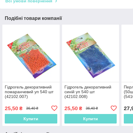
Всі умови повернення
Подібні товари компанії
Гідрогель декоративний
Гідрогель декоративний
Перл
помаранчевий уп 540 шт
синій уп 540 шт
(50ш
(42102.007)
(42102.008)
(541
25,50
25,50
27,
₴
₴
36,40 ₴
36,40 ₴
Купити
Купити