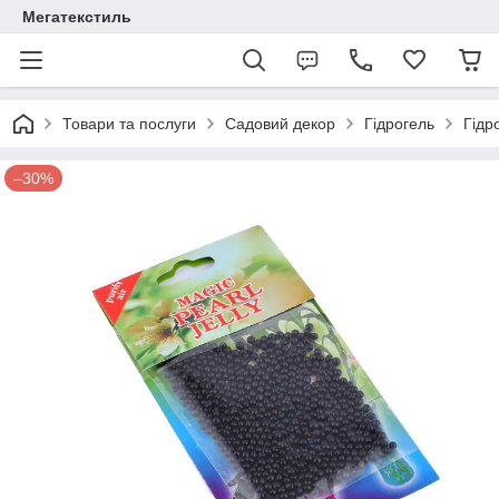
Мегатекстиль
Товари та послуги
Садовий декор
Гідрогель
Гідр
–30%