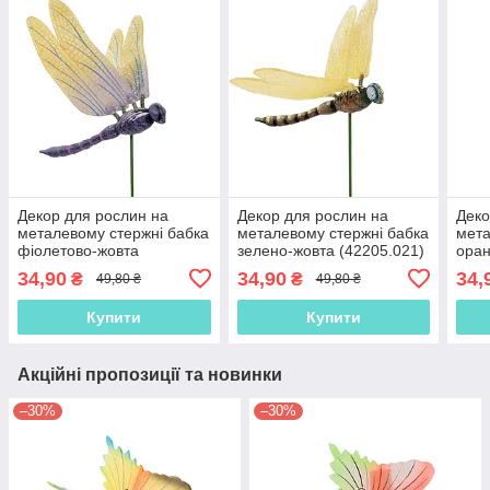
Декор для рослин на
Декор для рослин на
Деко
металевому стержні бабка
металевому стержні бабка
мета
фіолетово-жовта
зелено-жовта (42205.021)
оран
(42205.019)
(422
34,90
34,90
34,
₴
₴
49,80 ₴
49,80 ₴
Купити
Купити
Акційні пропозиції та новинки
–30%
–30%