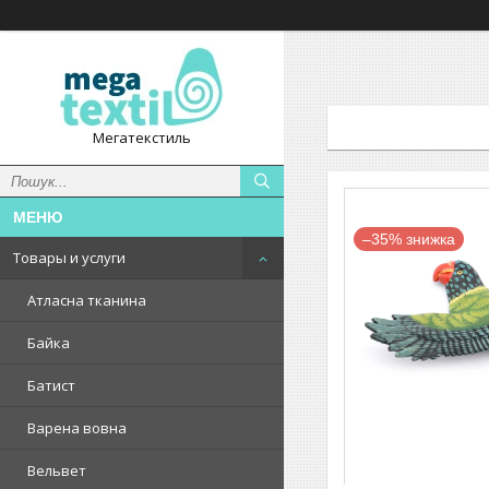
Мегатекстиль
–35%
Товары и услуги
Атласна тканина
Байка
Батист
Варена вовна
Вельвет