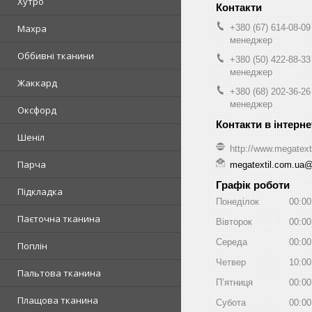
Хутро
+380 (67) 614-08-09
Махра
менеджер
Оббивні тканини
+380 (50) 422-88-33
менеджер
Жаккард
+380 (68) 202-36-26
менеджер
Оксфорд
Шеніл
http://www.megatext
Парча
megatextil.com.ua
Графік роботи
Підкладка
Понеділок
00:00
Паєточна тканина
Вівторок
00:00
Середа
00:00
Поплін
Четвер
10:00
Пальтова тканина
Пʼятниця
00:00
Плащова тканина
Субота
00:00