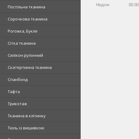
Неділя
00:00
Постільна тканина
Сорочкова тканина
Рогожка, Букле
Сітка тканина
Силікон рулонний
Скатертинна тканина
Спанбонд
Тафта
Трикотаж
Тканина в клітинку
Тюль із вишивкою