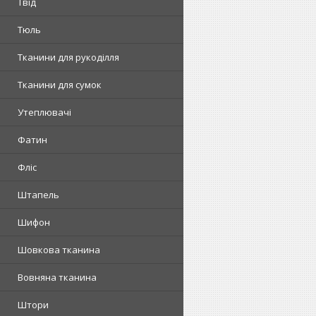
Твід
Тюль
Тканини для рукоділля
Тканини для сумок
Утеплювачі
Фатин
Фліс
Штапель
Шифон
Шовкова тканина
Вовняна тканина
Штори