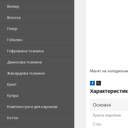
Велюр
Віскоза
Гіпюр
Гобелен
Гофрована тканина
Джинсова тканина
Магніт на холодильни
Жакардова тканина
Креп
Характеристик
Купра
Основні
Комплектуючі для карнизів
Країна виробник
Котон
Стан