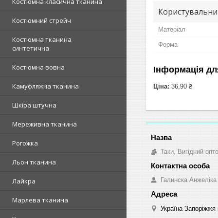
Костюмна класична тканина
Користувальни
Костюмний стрейч
Матеріал
Костюмна тканина
Форма
синтетична
Костюмна вовна
Інформація дл
Камуфляжна тканина
Ціна:
36,90 ₴
Шкіра штучна
Мереживна тканина
Рогожка
Таки, Вигідний опт
Льон тканина
Галинска Анжеліка
Лайкра
Марлева тканина
Україна Запоріжжя 