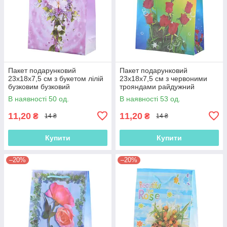
Пакет подарунковий
Пакет подарунковий
23х18х7,5 см з букетом лілій
23х18х7,5 см з червоними
бузковим бузковий
трояндами райдужний
(42301.011)
(42301.012)
В наявності 50 од.
В наявності 53 од.
11,20
11,20
₴
₴
14 ₴
14 ₴
Купити
Купити
–20%
–20%