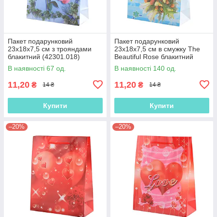
Пакет подарунковий
Пакет подарунковий
23х18х7,5 см з трояндами
23х18х7,5 см в смужку The
блакитний (42301.018)
Beautiful Rose блакитний
(42301.019)
В наявності 67 од.
В наявності 140 од.
11,20
11,20
₴
₴
14 ₴
14 ₴
Купити
Купити
–20%
–20%