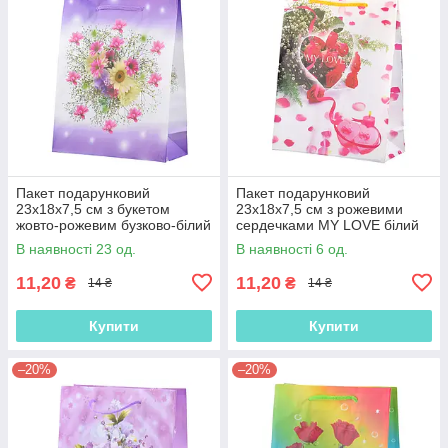
Пакет подарунковий
Пакет подарунковий
23х18х7,5 см з букетом
23х18х7,5 см з рожевими
жовто-рожевим бузково-білий
сердечками MY LOVE білий
(42301.006)
(42301.009)
В наявності 23 од.
В наявності 6 од.
11,20
11,20
₴
₴
14 ₴
14 ₴
Купити
Купити
–20%
–20%