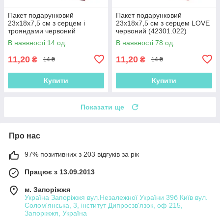
Пакет подарунковий
Пакет подарунковий
23х18х7,5 см з серцем і
23х18х7,5 см з серцем LOVE
трояндами червоний
червоний (42301.022)
(42301.020)
В наявності 14 од.
В наявності 78 од.
11,20
11,20
₴
₴
14 ₴
14 ₴
Купити
Купити
Показати ще
Про нас
97% позитивних з 203 відгуків за рік
Працює з 13.09.2013
м. Запоріжжя
Україна Запоріжжя вул.Незалежної України 39б Київ вул.
Солом'янська, 3, інститут Дипросзв'язок, оф 215,
Запоріжжя, Україна