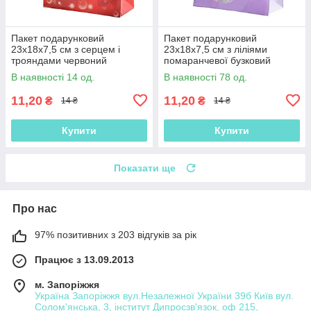
Пакет подарунковий
Пакет подарунковий
23х18х7,5 см з серцем і
23х18х7,5 см з ліліями
трояндами червоний
помаранчевої бузковий
(42301.020)
(42301.021)
В наявності 14 од.
В наявності 78 од.
11,20
11,20
₴
₴
14 ₴
14 ₴
Купити
Купити
Показати ще
Про нас
97% позитивних з 203 відгуків за рік
Працює з 13.09.2013
м. Запоріжжя
Україна Запоріжжя вул.Незалежної України 39б Київ вул.
Солом'янська, 3, інститут Дипросзв'язок, оф 215,