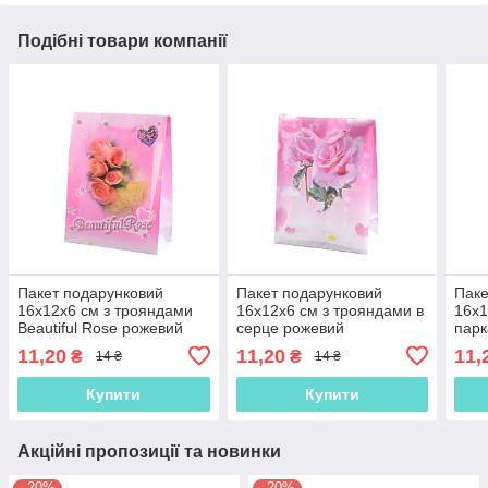
Подібні товари компанії
Пакет подарунковий
Пакет подарунковий
Паке
16х12х6 см з трояндами
16х12х6 см з трояндами в
16х1
Beautiful Rose рожевий
серце рожевий
парк
(42301.047)
(42301.049)
(423
11,20
11,20
11,
₴
₴
14 ₴
14 ₴
Купити
Купити
Акційні пропозиції та новинки
–20%
–20%