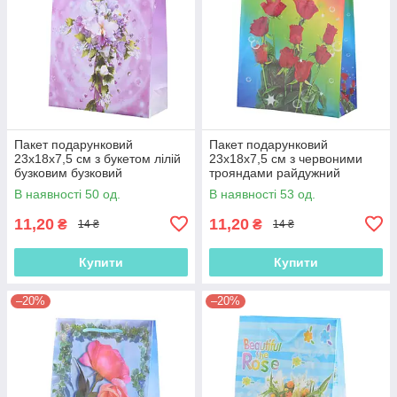
Пакет подарунковий
Пакет подарунковий
23х18х7,5 см з букетом лілій
23х18х7,5 см з червоними
бузковим бузковий
трояндами райдужний
(42301.011)
(42301.012)
В наявності 50 од.
В наявності 53 од.
11,20
11,20
₴
₴
14 ₴
14 ₴
Купити
Купити
–20%
–20%