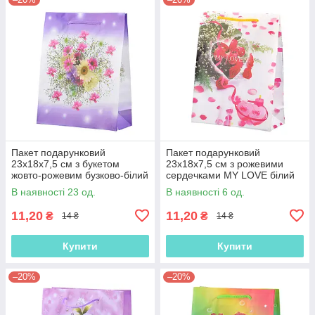
Пакет подарунковий
Пакет подарунковий
23х18х7,5 см з букетом
23х18х7,5 см з рожевими
жовто-рожевим бузково-білий
сердечками MY LOVE білий
(42301.006)
(42301.009)
В наявності 23 од.
В наявності 6 од.
11,20
11,20
₴
₴
14 ₴
14 ₴
Купити
Купити
–20%
–20%