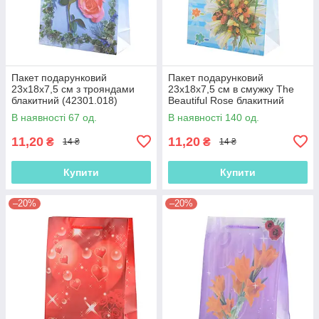
Пакет подарунковий
Пакет подарунковий
23х18х7,5 см з трояндами
23х18х7,5 см в смужку The
блакитний (42301.018)
Beautiful Rose блакитний
(42301.019)
В наявності 67 од.
В наявності 140 од.
11,20
11,20
₴
₴
14 ₴
14 ₴
Купити
Купити
–20%
–20%